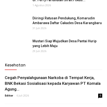
dr. Ferry Farluhutan Sirait Fokus...
1 Agustus 2026
Diiringi Ratusan Pendukung, Komarudin
Ambarawa Daftar Cakades Desa Karangbaru
31 Juli 2026
Mustari Siap Wujudkan Desa Pantai Hurip
yang Lebih Maju
29 Juli 2026
Kesehatan
Cegah Penyalahgunaan Narkoba di Tempat Kerja,
BNK Bekasi Sosialisasi kepada Karyawan PT Komala
Agung...
Editor
-
6 Juli 2026
0