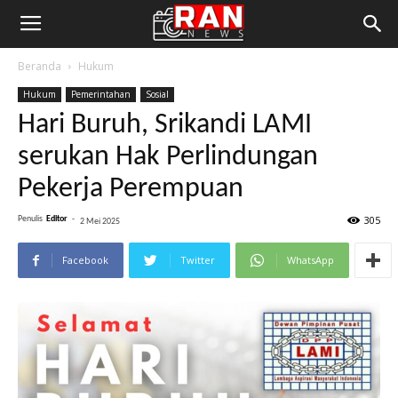
Beranda
Hukum
Hukum
Pemerintahan
Sosial
Hari Buruh, Srikandi LAMI
serukan Hak Perlindungan
Pekerja Perempuan
305
Penulis
Editor
-
2 Mei 2025
Facebook
Twitter
WhatsApp