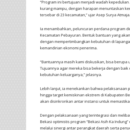
“Program ini bertujuan menjadi wadah kepedulian
kurang mampu, dengan harapan menuntaskan kemi
tersebar di 23 kecamatan,” ujar Asep Surya Atmaja
Ia menambahkan, peluncuran perdana program dir
Kecamatan Pebayuran. Bentuk bantuan yang akan 
dengan mempertimbangkan kebutuhan di lapanga
kemandirian ekonomi penerima.
“Bantuannya masih kami diskusikan, bisa berupa u
Tujuannya agar mereka bisa bekerja dengan baik
kebutuhan keluarganya,” jelasnya.
Lebih lanjut, ia menekankan bahwa pelaksanaan 
hingga target kemiskinan ekstrem di Kabupaten B
akan disinkronkan antar instansi untuk memastikan
Dengan pelaksanaan yang terintegrasi dan melib
Bekasi optimistis program “Bekasi Asih Ka Indung” 
melalui sinergi antar perangkat daerah serta pe