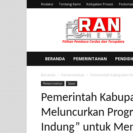
Redaksi
Tentang Kami
Kebijakan Privasi
Pedoman
Ran
News
BERANDA
PEMERINTAHAN
PENDID
Beranda
Pemerintahan
Pemerintah Kabupaten Bek
Pemerintahan
Sosial
Pemerintah Kabupa
Meluncurkan Progr
Indung” untuk Me