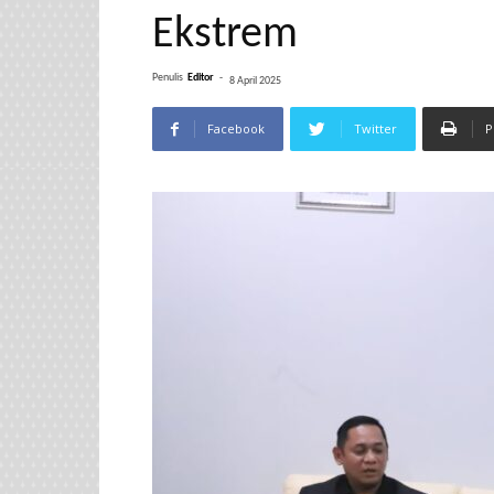
Ekstrem
Penulis
Editor
-
8 April 2025
Facebook
Twitter
P