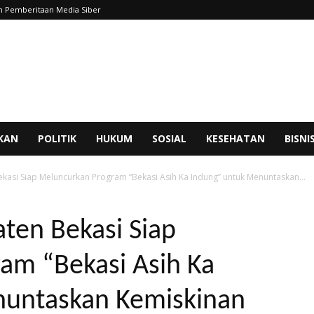
 Pemberitaan Media Siber
IKAN
POLITIK
HUKUM
SOSIAL
KESEHATAN
BISNI
asi Siap Meluncurkan Program “Bekasi Asih Ka Indung” untuk Menuntaskan...
ten Bekasi Siap
am “Bekasi Asih Ka
nuntaskan Kemiskinan