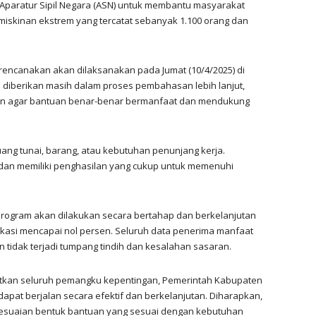
 Aparatur Sipil Negara (ASN) untuk membantu masyarakat
skinan ekstrem yang tercatat sebanyak 1.100 orang dan
.
encanakan akan dilaksanakan pada Jumat (10/4/2025) di
diberikan masih dalam proses pembahasan lebih lanjut,
n agar bantuan benar-benar bermanfaat dan mendukung
ang tunai, barang, atau kebutuhan penunjang kerja.
 dan memiliki penghasilan yang cukup untuk memenuhi
program akan dilakukan secara bertahap dan berkelanjutan
ekasi mencapai nol persen. Seluruh data penerima manfaat
 tidak terjadi tumpang tindih dan kesalahan sasaran.
atkan seluruh pemangku kepentingan, Pemerintah Kabupaten
dapat berjalan secara efektif dan berkelanjutan. Diharapkan,
nyesuaian bentuk bantuan yang sesuai dengan kebutuhan