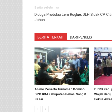
Berita sebelumya
Diduga Produksi Lem Ruglue, DLH Sidak CV Cit
Johan
BERITA TERKAIT
DARI PENULIS
Animo Peserta Turnamen Domino
DPRD Kabup
DPD IKM Kabupaten Bekasi Sangat
Wajah Baru, 
Besar
Fokus Awas