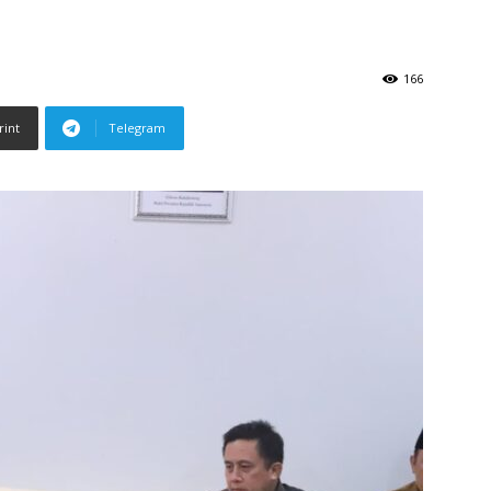
166
rint
Telegram