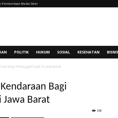
 Pemberitaan Media Siber
IKAN
POLITIK
HUKUM
SOSIAL
KESEHATAN
BISNI
aan Bagi Penunggak Pajak Di Jawa Barat
Kendaraan Bagi
 Jawa Barat
338