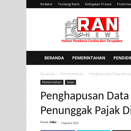
Redaksi
Tentang Kami
Kebijakan Privasi
Pedoman
Ran
News
BERANDA
PEMERINTAHAN
PENDID
Beranda
Pemerintahan
Penghapusan Data Kendar
Pemerintahan
Sosial
Penghapusan Data 
Penunggak Pajak Di
Penulis
Editor
-
3 Agustus 2022