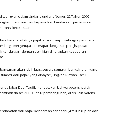
 dituangkan dalam Undang-undang Nomor. 22 Tahun 2009
ng tertib administrasi kepemilikan kendaraan, penerimaan
suransi kecelakaan.
a karena sifatnya pajak adalah wajib, sehingga perlu ada
 Kamil juga menyetujui penerapan kebijakan penghapusan
k kendaraan, dengan demikian diharapkan kesadaran
at.
bangunan akan lebih luas, seperti semakin banyak jalan yang
sumber dari pajak yang dibayar”, ungkap Ridwan Kamil.
nda Jabar Dedi Taufik mengatakan bahwa potensi pajak
minan dalam APBD untuk pembangunan, di sisi lain potensi
ndapatan dari pajak kendaraan sebesar 8,4 triliun rupiah dan