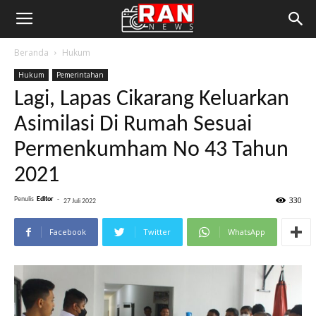
Beranda
Hukum
Hukum
Pemerintahan
Lagi, Lapas Cikarang Keluarkan
Asimilasi Di Rumah Sesuai
Permenkumham No 43 Tahun
2021
330
Penulis
Editor
-
27 Juli 2022
Facebook
Twitter
WhatsApp