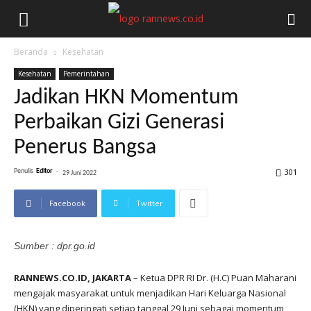
Beranda
Kesehatan
Kesehatan
Pemerintahan
Jadikan HKN Momentum
Perbaikan Gizi Generasi
Penerus Bangsa
301
Penulis
Editor
-
29 Juni 2022
Facebook
Twitter
Sumber : dpr.go.id
RANNEWS.CO.ID, JAKARTA
– Ketua DPR RI Dr. (H.C) Puan Maharani
mengajak masyarakat untuk menjadikan Hari Keluarga Nasional
(HKN) yang diperingati setiap tanggal 29 Juni sebagai momentum