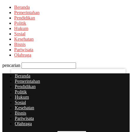
Beranda
PASSWORD RECOVERY
SIGN IN
Welcome!
Pemerintahan
Pendidikan
Politik
Log into your account
Hukum
Sosial
Kesehatan
Bisnis
nama pengguna
Pariwisata
Olahraga
kata sandi Anda
pencarian
Beranda
Pemerintahan
Pendidikan
Lupa kata sandi Anda?
Politik
Hukum
Sosial
Kebijakan Privasi
Kesehatan
Bisnis
Pariwisata
Memulihkan kata sandi anda
Olahraga