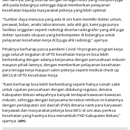
ahli pada bidangnya sehingga dapat memberikan pelayanan
kesehatan kepada masyarakat pekerja yang lebih optimal.
“Sumber daya manusia yang ada di sini kami memiliki dokter umum,
perawat, bidan, analis laboratorium, ada ahli gizi, kami juga punya
fasilitas unggulan seperti radiologi disertai radiografer yang ahli juga
dokter spesialis okupasi yang berkompeten di bidangnya untuk
pelayanan kesehatan kerja (K3) juga ahli radiologi,” ujarnya.
Pihaknya berharap pasca pandemi Covid-19 program-program kerja
juga seluruh kegiatan di UPTD Kesehatan Kerja ini bisa lebih
berkembang dengan adanya kerjasama dengan perusahaan industri
maupun pihak lainnya, dengan memberikan pelayanan kesehatan
para tenaga kerja maupun calon pekerja seperti medical check up
(MCU) di UPTD Kesehatan Kerja.
“Kami berharap bisa lebih berkembang seperti halnya rumah sakit
untuk rujukan perusahaan dengan didukung regulasi, dimana
Kabupaten Bekasi wilayahnya banyak terdapat kawasan-kawasan
industri, sehingga dengan kerjasama tersebut retribusi ini kaitannya
dengan pendapatan asli daerah (PAD) dimana nanti para karyawan
karyawati dan masyarakat pekerja bisa MCU di sini atau periksa
kesehatan yang hasilnya bisa menambah PAD Kabupaten Bekasi,”
ujarnya. (
vin
)