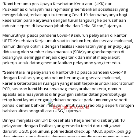
“Kami bersama pos Upaya Kesehatan Kerja atau (UKK) dari
Puskesmas di wilayah masing-masing memberikan sosialisasi yang
mengedukasi, terkait apa itu tentang Covid-19 dan bahayanya bagi
kesehatan para karyawan dengan turun langsung ke perusahaan
industri seperti di kawasan Jababeka dan Delta Silicon,” ujarnya.
Menurutnya, pasca pandemi Covid-19 seluruh pelayanan di kantor
UPTD Kesehatan Kerja untuk saat ini belum berjalan secara maksimal,
namun dirinya optimis dengan fasilitas kesehatan yang lengkap juga
didukung oleh sumber daya manusia (SDM) yang berkompeten di
bidangnya, sehingga menjadi daya tarik dan minat masyarakat
pekerja untuk datang memanfaatkan pelayanan yang tersedia.
“Sementara ini pelayanan di kantor UPTD pasca pandemi Covid-19
dengan fasilitas yang ada belum berlangsung secara maksimal,
karena keterbatasan ruangan yang masih terpakai untuk laboratorium
PCR, sasaran kami khususnya bagi masyarakat pekerja, namun
apabila ada masyarakat di lingkungan sekitar datang berobat juga
tetap kami layani dengan keluhan penyakit pada umumnya seperti
panas, demam bahkan melayani untuk ruang radiologi seperti rontgen
bahkan ultrasonografi atau USG,” ujarnya.
Dirinya menjelaskan UPTD Kesehatan Kerja memiliki sebanyak 10
pelayanan dengan fasilitas yang tersedia terdiri dari unit gawat
darurat (UGD), poli umum, poli medical check up (MCU), apotik, poli gigi
dan lainnya, yang disertai dengan tenaga medis yang mumpuni juga