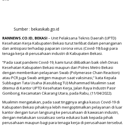
Facebook
Twitter
WhatsApp
Print
Sumber : bekasikab.go.id
RANNEWS.CO.ID, BEKASI
– Unit Pelaksana Teknis Daerah (UPTD)
Kesehatan Kerja Kabupaten Bekasi turut terlibat dalam penanganan
dan antisipasi terhadap paparan corona virus (Covid-19) bagi para
tenaga kerja di perusahaan industri di Kabupaten Bekasi.
“Pada saat pandemi Covid-19, kami turut dilibatkan baik oleh Dinas
Kesehatan Kabupaten Bekasi maupun dari Polres Metro Bekasi
dengan memberikan pelayanan Swab (Polymerase Chain Reaction)
atau PCR juga Swab antigen maupun saat vaksinasi,” kata Kepala
Subbagian Tata Usaha (Kasubbag TU) Muhammad Mualimin saat
ditemui di Kantor UPTD Kesehatan Kerja, Jalan Raya Industri Pasir
Gombong, Kecamatan Cikarang Utara, pada Rabu, (11/04/2022).
Mualimin mengatakan, pada saat tingginya angka kasus Covid-19 di
Kabupaten Bekasi pihaknya lebih mengoptimalkan pelayanan di luar
kantor dengan turun langsung ke perusahaan di kawasan industri,
dengan melakukan sosialisasi serta edukasi baik kepada pihak
perusahaan maupun bagi para tenaga kerja di perusahaan tersebut.