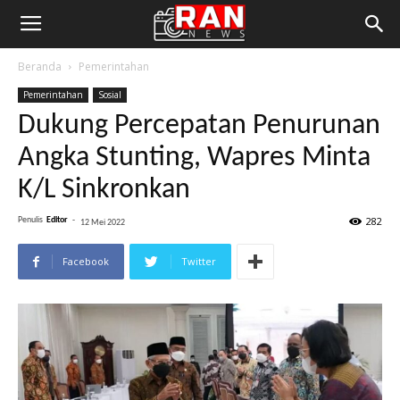
Beranda
Pemerintahan
Pemerintahan
Sosial
Dukung Percepatan Penurunan
Angka Stunting, Wapres Minta
K/L Sinkronkan
282
Penulis
Editor
-
12 Mei 2022
Facebook
Twitter