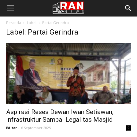
Beranda
Label
Partai Gerindra
Label: Partai Gerindra
Aspirasi Reses Dewan Iwan Setiawan,
Infrastruktur Sampai Legalitas Masjid
Editor
-
6 September 2025
0