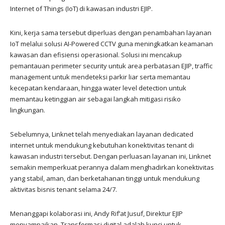
Internet of Things (IoT) di kawasan industri EJIP.
Kini, kerja sama tersebut diperluas dengan penambahan layanan
IoT melalui solusi AI-Powered CCTV guna meningkatkan keamanan
kawasan dan efisiensi operasional. Solusi ini mencakup
pemantauan perimeter security untuk area perbatasan EJIP, traffic
management untuk mendeteksi parkir liar serta memantau
kecepatan kendaraan, hingga water level detection untuk
memantau ketinggian air sebagai langkah mitigasi risiko
lingkungan.
Sebelumnya, Linknet telah menyediakan layanan dedicated
internet untuk mendukung kebutuhan konektivitas tenant di
kawasan industri tersebut. Dengan perluasan layanan ini, Linknet
semakin memperkuat perannya dalam menghadirkan konektivitas
yang stabil, aman, dan berketahanan tinggi untuk mendukung
aktivitas bisnis tenant selama 24/7.
Menanggapi kolaborasi ini, Andy Rif’at Jusuf, Direktur EJIP
menyampaikan, Transformasi digital adalah kunci untuk