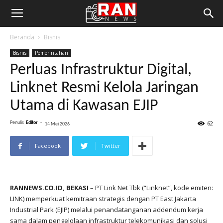
Beranda
Bisnis
Bisnis
Pemerintahan
Perluas Infrastruktur Digital,
Linknet Resmi Kelola Jaringan
Utama di Kawasan EJIP
62
Penulis
Editor
-
14 Mei 2026
Facebook
Twitter
RANNEWS.CO.ID, BEKASI
– PT Link Net Tbk (“Linknet”, kode emiten:
LINK) memperkuat kemitraan strategis dengan PT East Jakarta
Industrial Park (EJIP) melalui penandatanganan addendum kerja
sama dalam pengelolaan infrastruktur telekomunikasi dan solusi