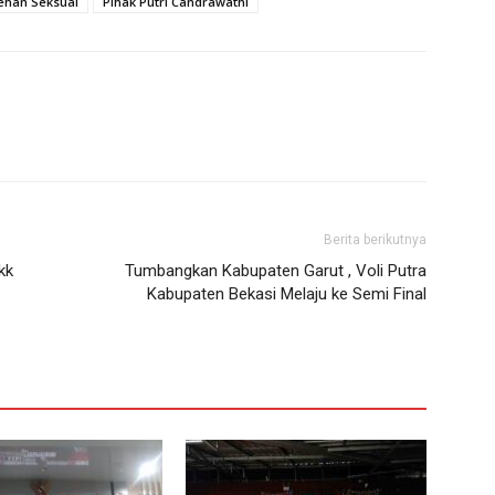
ehan Seksual
Pihak Putri Candrawathi
Berita berikutnya
kk
Tumbangkan Kabupaten Garut , Voli Putra
Kabupaten Bekasi Melaju ke Semi Final