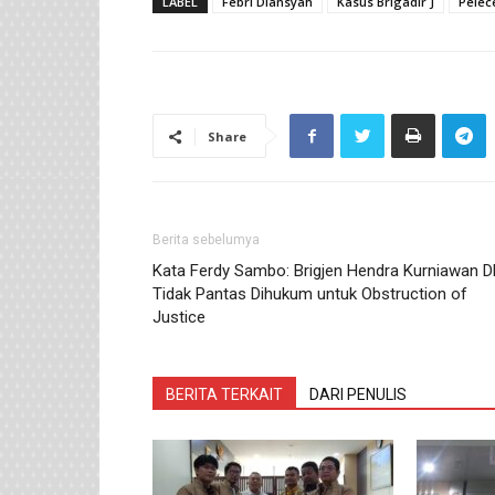
LABEL
Febri Diansyah
Kasus Brigadir J
Pelec
Share
Berita sebelumya
Kata Ferdy Sambo: Brigjen Hendra Kurniawan D
Tidak Pantas Dihukum untuk Obstruction of
Justice
BERITA TERKAIT
DARI PENULIS