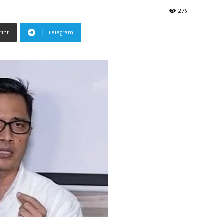
276
rint
Telegram