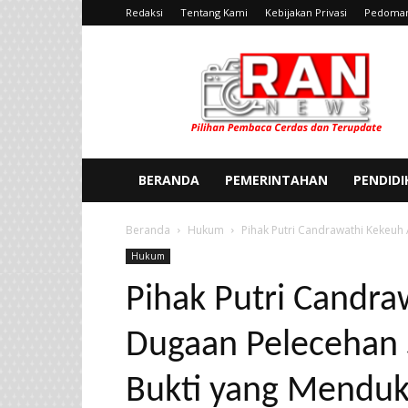
Redaksi
Tentang Kami
Kebijakan Privasi
Pedoman
Ran
News
BERANDA
PEMERINTAHAN
PENDID
Beranda
Hukum
Pihak Putri Candrawathi Kekeuh 
Hukum
Pihak Putri Candr
Dugaan Pelecehan S
Bukti yang Mendu