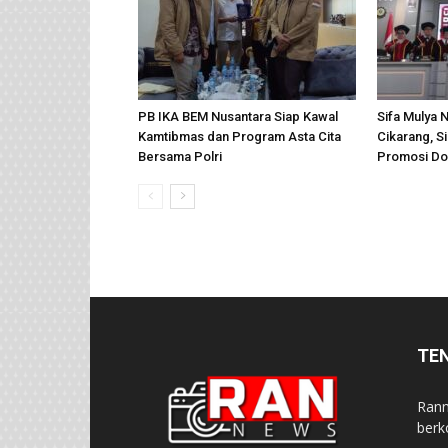
PB IKA BEM Nusantara Siap Kawal
Sifa Mulya 
Kamtibmas dan Program Asta Cita
Cikarang, 
Bersama Polri
Promosi Do
TE
Rann
berk