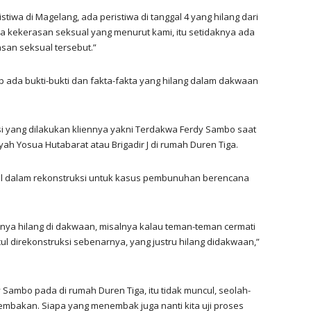
stiwa di Magelang, ada peristiwa di tanggal 4 yang hilang dari
a kekerasan seksual yang menurut kami, itu setidaknya ada
san seksual tersebut.”
ada bukti-bukti dan fakta-fakta yang hilang dalam dakwaan
kasi yang dilakukan kliennya yakni Terdakwa Ferdy Sambo saat
yah Yosua Hutabarat atau Brigadir J di rumah Duren Tiga.
ncul dalam rekonstruksi untuk kasus pembunuhan berencana
rnya hilang di dakwaan, misalnya kalau teman-teman cermati
 direkonstruksi sebenarnya, yang justru hilang didakwaan,”
y Sambo pada di rumah Duren Tiga, itu tidak muncul, seolah-
nembakan. Siapa yang menembak juga nanti kita uji proses