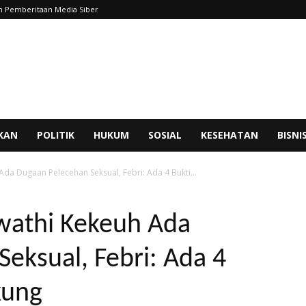
 Pemberitaan Media Siber
IKAN
POLITIK
HUKUM
SOSIAL
KESEHATAN
BISNI
Ada Dugaan Pelecehan Seksual, Febri: Ada 4 Bukti...
awathi Kekeuh Ada
eksual, Febri: Ada 4
kung