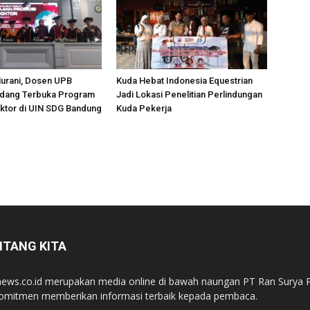
Nurani, Dosen UPB
Kuda Hebat Indonesia Equestrian
Sidang Terbuka Program
Jadi Lokasi Penelitian Perlindungan
ktor di UIN SDG Bandung
Kuda Pekerja
NTANG KITA
ews.co.id merupakan media online di bawah naungan PT Ran Surya P
omitmen memberikan informasi terbaik kepada pembaca.