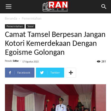
Beranda
Pemerintahan
Pemerintahan
Sosial
Camat Tamsel Berpesan Jangan
Kotori Kemerdekaan Dengan
Egoisme Golongan
281
Penulis
Editor
-
17 Agustus 2022
Facebook
Twitter