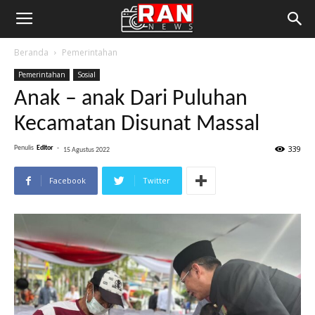
Beranda
Pemerintahan
Pemerintahan
Sosial
Anak – anak Dari Puluhan
Kecamatan Disunat Massal
339
Penulis
Editor
-
15 Agustus 2022
Facebook
Twitter