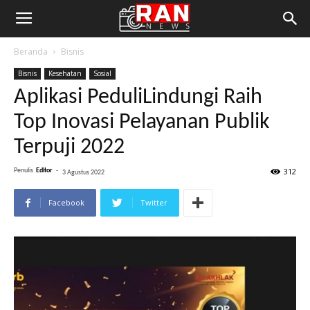
Beranda
Bisnis
Bisnis
Kesehatan
Sosial
Aplikasi PeduliLindungi Raih
Top Inovasi Pelayanan Publik
Terpuji 2022
312
Penulis
Editor
-
3 Agustus 2022
Facebook
Twitter