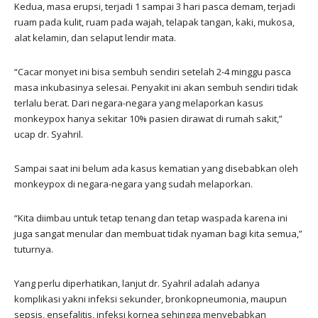
Kedua, masa erupsi, terjadi 1 sampai 3 hari pasca demam, terjadi
ruam pada kulit, ruam pada wajah, telapak tangan, kaki, mukosa,
alat kelamin, dan selaput lendir mata.
“Cacar monyet ini bisa sembuh sendiri setelah 2-4 minggu pasca
masa inkubasinya selesai. Penyakit ini akan sembuh sendiri tidak
terlalu berat. Dari negara-negara yang melaporkan kasus
monkeypox hanya sekitar 10% pasien dirawat di rumah sakit,”
ucap dr. Syahril.
Sampai saat ini belum ada kasus kematian yang disebabkan oleh
monkeypox di negara-negara yang sudah melaporkan.
“Kita diimbau untuk tetap tenang dan tetap waspada karena ini
juga sangat menular dan membuat tidak nyaman bagi kita semua,”
tuturnya.
Yang perlu diperhatikan, lanjut dr. Syahril adalah adanya
komplikasi yakni infeksi sekunder, bronkopneumonia, maupun
sepsis, ensefalitis, infeksi kornea sehingga menyebabkan