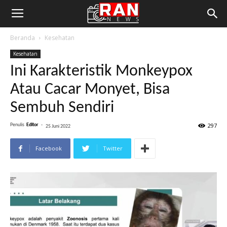
Beranda
Kesehatan
Kesehatan
Ini Karakteristik Monkeypox
Atau Cacar Monyet, Bisa
Sembuh Sendiri
297
Penulis
Editor
-
25 Juni 2022
Facebook
Twitter