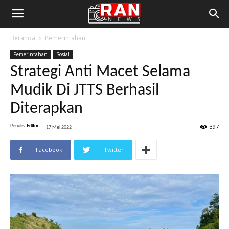
Beranda
Pemerintahan
Pemerintahan
Sosial
Strategi Anti Macet Selama
Mudik Di JTTS Berhasil
Diterapkan
397
Penulis
Editor
-
17 Mei 2022
Facebook
Twitter