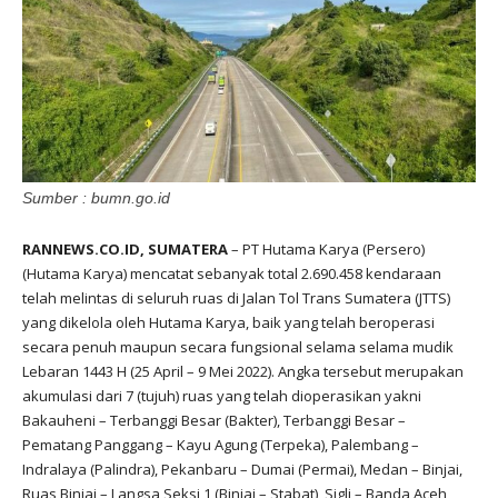
Sumber : bumn.go.id
RANNEWS.CO.ID, SUMATERA
– PT Hutama Karya (Persero)
(Hutama Karya) mencatat sebanyak total 2.690.458 kendaraan
telah melintas di seluruh ruas di Jalan Tol Trans Sumatera (JTTS)
yang dikelola oleh Hutama Karya, baik yang telah beroperasi
secara penuh maupun secara fungsional selama selama mudik
Lebaran 1443 H (25 April – 9 Mei 2022). Angka tersebut merupakan
akumulasi dari 7 (tujuh) ruas yang telah dioperasikan yakni
Bakauheni – Terbanggi Besar (Bakter), Terbanggi Besar –
Pematang Panggang – Kayu Agung (Terpeka), Palembang –
Indralaya (Palindra), Pekanbaru – Dumai (Permai), Medan – Binjai,
Ruas Binjai – Langsa Seksi 1 (Binjai – Stabat), Sigli – Banda Aceh