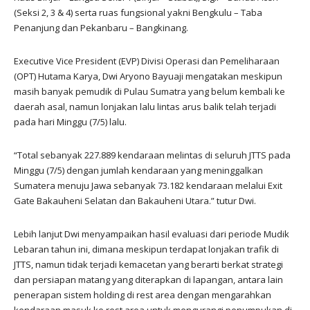
(Seksi 2, 3 & 4) serta ruas fungsional yakni Bengkulu – Taba
Penanjung dan Pekanbaru – Bangkinang.
Executive Vice President (EVP) Divisi Operasi dan Pemeliharaan
(OPT) Hutama Karya, Dwi Aryono Bayuaji mengatakan meskipun
masih banyak pemudik di Pulau Sumatra yang belum kembali ke
daerah asal, namun lonjakan lalu lintas arus balik telah terjadi
pada hari Minggu (7/5) lalu.
“Total sebanyak 227.889 kendaraan melintas di seluruh JTTS pada
Minggu (7/5) dengan jumlah kendaraan yang meninggalkan
Sumatera menuju Jawa sebanyak 73.182 kendaraan melalui Exit
Gate Bakauheni Selatan dan Bakauheni Utara.” tutur Dwi.
Lebih lanjut Dwi menyampaikan hasil evaluasi dari periode Mudik
Lebaran tahun ini, dimana meskipun terdapat lonjakan trafik di
JTTS, namun tidak terjadi kemacetan yang berarti berkat strategi
dan persiapan matang yang diterapkan di lapangan, antara lain
penerapan sistem holding di rest area dengan mengarahkan
kendaraan masuk ke rest area untuk mengurangi penumpukan di