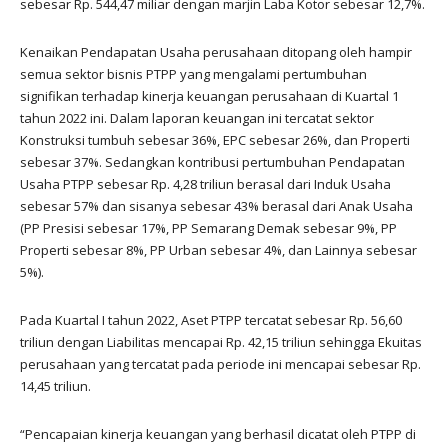
sebesar Rp. 544,47 miliar dengan marjin Laba Kotor sebesar 12,7%.
Kenaikan Pendapatan Usaha perusahaan ditopang oleh hampir
semua sektor bisnis PTPP yang mengalami pertumbuhan
signifikan terhadap kinerja keuangan perusahaan di Kuartal 1
tahun 2022 ini. Dalam laporan keuangan ini tercatat sektor
Konstruksi tumbuh sebesar 36%, EPC sebesar 26%, dan Properti
sebesar 37%. Sedangkan kontribusi pertumbuhan Pendapatan
Usaha PTPP sebesar Rp. 4,28 triliun berasal dari Induk Usaha
sebesar 57% dan sisanya sebesar 43% berasal dari Anak Usaha
(PP Presisi sebesar 17%, PP Semarang Demak sebesar 9%, PP
Properti sebesar 8%, PP Urban sebesar 4%, dan Lainnya sebesar
5%).
Pada Kuartal I tahun 2022, Aset PTPP tercatat sebesar Rp. 56,60
triliun dengan Liabilitas mencapai Rp. 42,15 triliun sehingga Ekuitas
perusahaan yang tercatat pada periode ini mencapai sebesar Rp.
14,45 triliun.
“Pencapaian kinerja keuangan yang berhasil dicatat oleh PTPP di