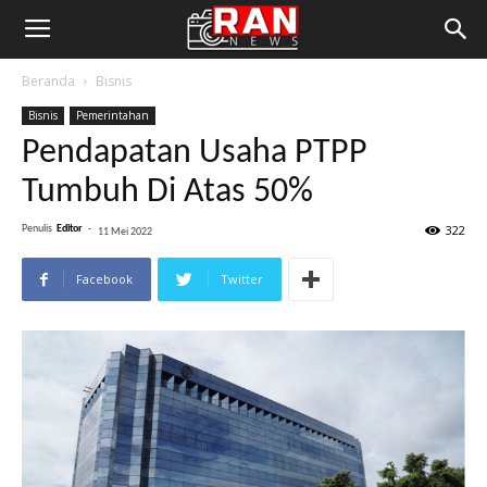
Beranda
Bisnis
Bisnis
Pemerintahan
Pendapatan Usaha PTPP
Tumbuh Di Atas 50%
322
Penulis
Editor
-
11 Mei 2022
Facebook
Twitter