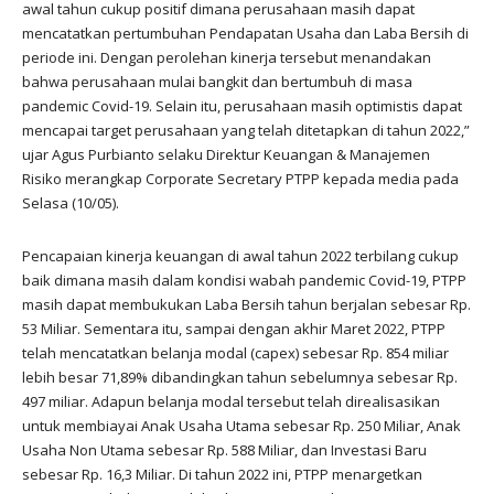
awal tahun cukup positif dimana perusahaan masih dapat
mencatatkan pertumbuhan Pendapatan Usaha dan Laba Bersih di
periode ini. Dengan perolehan kinerja tersebut menandakan
bahwa perusahaan mulai bangkit dan bertumbuh di masa
pandemic Covid-19. Selain itu, perusahaan masih optimistis dapat
mencapai target perusahaan yang telah ditetapkan di tahun 2022,”
ujar Agus Purbianto selaku Direktur Keuangan & Manajemen
Risiko merangkap Corporate Secretary PTPP kepada media pada
Selasa (10/05).
Pencapaian kinerja keuangan di awal tahun 2022 terbilang cukup
baik dimana masih dalam kondisi wabah pandemic Covid-19, PTPP
masih dapat membukukan Laba Bersih tahun berjalan sebesar Rp.
53 Miliar. Sementara itu, sampai dengan akhir Maret 2022, PTPP
telah mencatatkan belanja modal (capex) sebesar Rp. 854 miliar
lebih besar 71,89% dibandingkan tahun sebelumnya sebesar Rp.
497 miliar. Adapun belanja modal tersebut telah direalisasikan
untuk membiayai Anak Usaha Utama sebesar Rp. 250 Miliar, Anak
Usaha Non Utama sebesar Rp. 588 Miliar, dan Investasi Baru
sebesar Rp. 16,3 Miliar. Di tahun 2022 ini, PTPP menargetkan