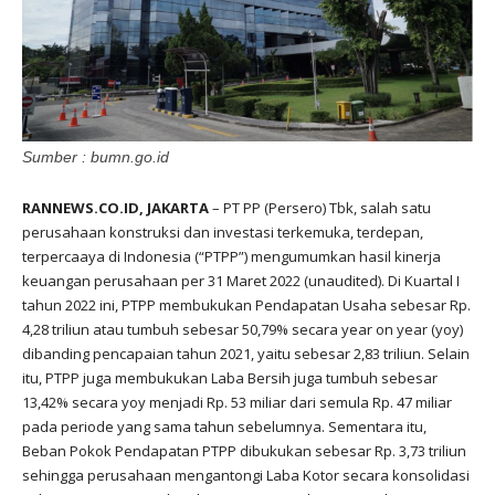
Sumber : bumn.go.id
RANNEWS.CO.ID, JAKARTA
– PT PP (Persero) Tbk, salah satu
perusahaan konstruksi dan investasi terkemuka, terdepan,
terpercaaya di Indonesia (“PTPP”) mengumumkan hasil kinerja
keuangan perusahaan per 31 Maret 2022 (unaudited). Di Kuartal I
tahun 2022 ini, PTPP membukukan Pendapatan Usaha sebesar Rp.
4,28 triliun atau tumbuh sebesar 50,79% secara year on year (yoy)
dibanding pencapaian tahun 2021, yaitu sebesar 2,83 triliun. Selain
itu, PTPP juga membukukan Laba Bersih juga tumbuh sebesar
13,42% secara yoy menjadi Rp. 53 miliar dari semula Rp. 47 miliar
pada periode yang sama tahun sebelumnya. Sementara itu,
Beban Pokok Pendapatan PTPP dibukukan sebesar Rp. 3,73 triliun
sehingga perusahaan mengantongi Laba Kotor secara konsolidasi