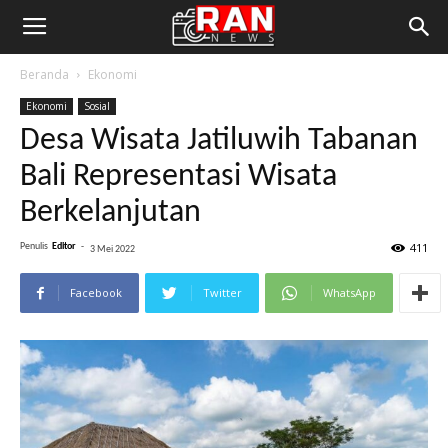
Beranda
Ekonomi
Ekonomi
Sosial
Desa Wisata Jatiluwih Tabanan
Bali Representasi Wisata
Berkelanjutan
411
Penulis
Editor
-
3 Mei 2022
Facebook
Twitter
WhatsApp