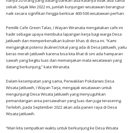
hanya 20 orang yang datang bahkan ada kalanya tidak ada sama
sekali. Sejak Mei 2022 ini, jumlah kunjungan wisatawan berangsur
naik secara signifikan hingga berkisar 400-500 wisatawan perhari.
Pemilik Cafe Green Talas, I Wayan Wiranata mengatakan cafe ini
hadir sebagai upaya membuka lapangan kerja bagi warga Desa
Jatiluwih dan memperkenalkan kuliner khas di desa ini. “Kami
mengangkat potensi (kuliner) lokal yang ada di Desa Jatiluwih, yaitu
beras merah Jatiluwih karena bisa kita lihat di sini ada hamparan
sawah yang begitu luas dan memanjakan mata wisatawan yang
datang berkunjung,” kata Wiranata.
Dalam kesempatan yang sama, Perwakilan Pokdarwis Desa
Wisata Jatiluwih, I Wayan Tarja, mengajak wisatawan untuk
mengunjungi Desa Wisata Jatiluwih yang menyuguhkan
pemandangan area persawahan yang luas dan juga terasering.
Terlebih, pada September 2022 akan ada panen raya di Desa
Wisata Jatiluwih.
“Mari kita sempatkan waktu untuk berkunjung ke Desa Wisata