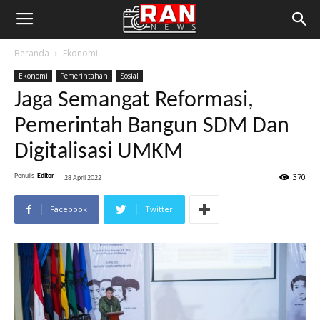
Beranda
Ekonomi
Ekonomi
Pemerintahan
Sosial
Jaga Semangat Reformasi,
Pemerintah Bangun SDM Dan
Digitalisasi UMKM
370
Penulis
Editor
-
28 April 2022
Facebook
Twitter