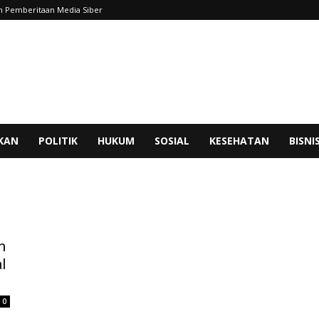
 Pemberitaan Media Siber
IKAN
POLITIK
HUKUM
SOSIAL
KESEHATAN
BISNI
n
l
0