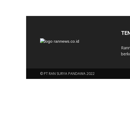
TE
Rann
berk
© PT RAN SURYA PANDAWA 2022