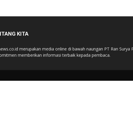
NTANG KITA
ews.co.id merupakan media online di bawah naungan PT Ran Surya P
omitmen memberikan informasi terbaik kepada pembaca.