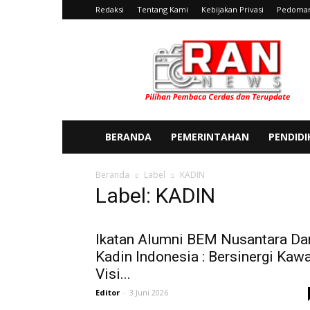
Redaksi
Tentang Kami
Kebijakan Privasi
Pedoman
Ran
News
BERANDA
PEMERINTAHAN
PENDID
Beranda
Label
KADIN
Label: KADIN
Ikatan Alumni BEM Nusantara Da
Kadin Indonesia : Bersinergi Kawa
Visi...
Editor
-
3 Juni 2026