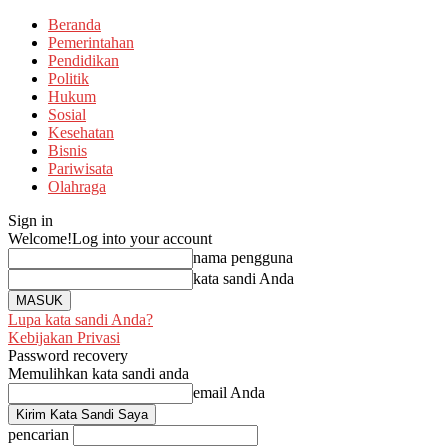
Beranda
Pemerintahan
Pendidikan
Politik
Hukum
Sosial
Kesehatan
Bisnis
Pariwisata
Olahraga
Sign in
Welcome!
Log into your account
nama pengguna
kata sandi Anda
Lupa kata sandi Anda?
Kebijakan Privasi
Password recovery
Memulihkan kata sandi anda
email Anda
pencarian