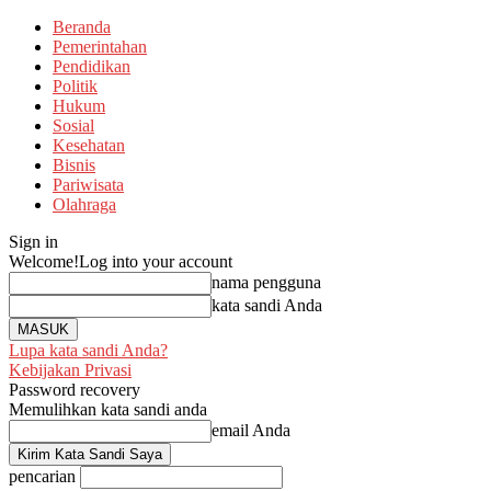
Beranda
Pemerintahan
Pendidikan
Politik
Hukum
Sosial
Kesehatan
Bisnis
Pariwisata
Olahraga
Sign in
Welcome!
Log into your account
nama pengguna
kata sandi Anda
Lupa kata sandi Anda?
Kebijakan Privasi
Password recovery
Memulihkan kata sandi anda
email Anda
pencarian