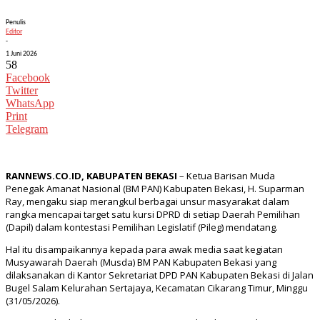
Penulis
Editor
-
1 Juni 2026
58
Facebook
Twitter
WhatsApp
Print
Telegram
RANNEWS.CO.ID, KABUPATEN BEKASI
– Ketua Barisan Muda
Penegak Amanat Nasional (BM PAN) Kabupaten Bekasi, H. Suparman
Ray, mengaku siap merangkul berbagai unsur masyarakat dalam
rangka mencapai target satu kursi DPRD di setiap Daerah Pemilihan
(Dapil) dalam kontestasi Pemilihan Legislatif (Pileg) mendatang.
Hal itu disampaikannya kepada para awak media saat kegiatan
Musyawarah Daerah (Musda) BM PAN Kabupaten Bekasi yang
dilaksanakan di Kantor Sekretariat DPD PAN Kabupaten Bekasi di Jalan
Bugel Salam Kelurahan Sertajaya, Kecamatan Cikarang Timur, Minggu
(31/05/2026).