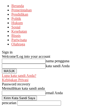
Beranda
Pemerintahan
Pendidikan
Politik
Hukum
Sosial
Kesehatan
Bisnis
Pariwisata
Olahraga
Sign in
Welcome!
Log into your account
nama pengguna
kata sandi Anda
Lupa kata sandi Anda?
Kebijakan Privasi
Password recovery
Memulihkan kata sandi anda
email Anda
pencarian