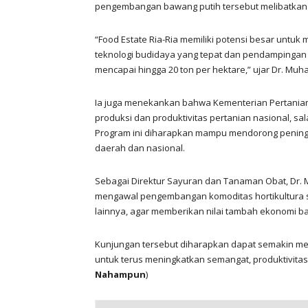
pengembangan bawang putih tersebut melibatkan l
“Food Estate Ria-Ria memiliki potensi besar un
teknologi budidaya yang tepat dan pendampingan b
mencapai hingga 20 ton per hektare,” ujar Dr. Mu
Ia juga menekankan bahwa Kementerian Pertania
produksi dan produktivitas pertanian nasional, s
Program ini diharapkan mampu mendorong pening
daerah dan nasional.
Sebagai Direktur Sayuran dan Tanaman Obat, D
mengawal pengembangan komoditas hortikultura st
lainnya, agar memberikan nilai tambah ekonomi b
Kunjungan tersebut diharapkan dapat semakin memo
untuk terus meningkatkan semangat, produktivitas, 
Nahampun
)