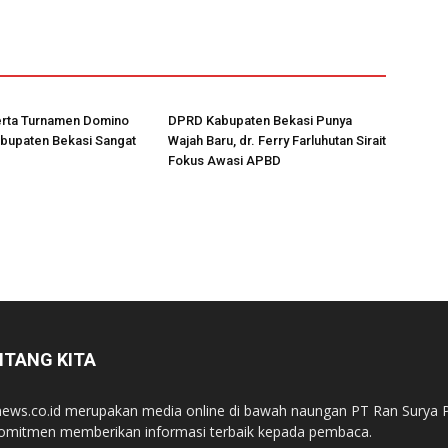
rta Turnamen Domino
DPRD Kabupaten Bekasi Punya
bupaten Bekasi Sangat
Wajah Baru, dr. Ferry Farluhutan Sirait
Fokus Awasi APBD
NTANG KITA
ews.co.id merupakan media online di bawah naungan PT Ran Surya P
omitmen memberikan informasi terbaik kepada pembaca.