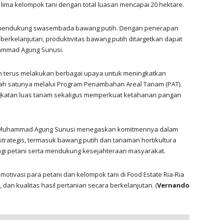
ima kelompok tani dengan total luasan mencapai 20 hektare.
tuk mendukung swasembada bawang putih. Dengan penerapan
erkelanjutan, produktivitas bawang putih ditargetkan dapat
hammad Agung Sunusi.
n terus melakukan berbagai upaya untuk meningkatkan
alah satunya melalui Program Penambahan Areal Tanam (PAT).
katan luas tanam sekaligus memperkuat ketahanan pangan
r. Muhammad Agung Sunusi menegaskan komitmennya dalam
rategis, termasuk bawang putih dan tanaman hortikultura
agi petani serta mendukung kesejahteraan masyarakat.
tivasi para petani dan kelompok tani di Food Estate Ria-Ria
dan kualitas hasil pertanian secara berkelanjutan. (
Vernando