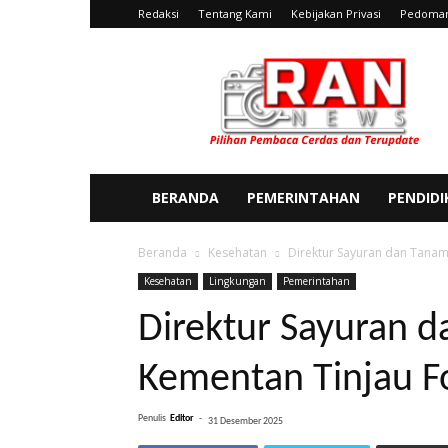
Redaksi
Tentang Kami
Kebijakan Privasi
Pedoman
Ran
News
BERANDA
PEMERINTAHAN
PENDID
Beranda
Kesehatan
Direktur Sayuran dan Tanam
Kesehatan
Lingkungan
Pemerintahan
Direktur Sayuran 
Kementan Tinjau Fo
Penulis
Editor
-
31 Desember 2025