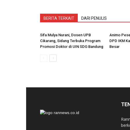
BERITA TERKAIT
DARI PENULIS
Sifa Mulya Nurani, Dosen UPB
Animo Pese
Cikarang, Sidang Terbuka Program
DPD IKM Ka
Promosi Doktor di UIN SDG Bandung
Besar
TE
Rann
berk