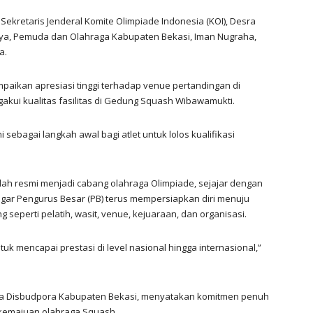
 Sekretaris Jenderal Komite Olimpiade Indonesia (KOI), Desra
aya, Pemuda dan Olahraga Kabupaten Bekasi, Iman Nugraha,
a.
aikan apresiasi tinggi terhadap venue pertandingan di
akui kualitas fasilitas di Gedung Squash Wibawamukti.
 sebagai langkah awal bagi atlet untuk lolos kualifikasi
ah resmi menjadi cabang olahraga Olimpiade, sejajar dengan
 agar Pengurus Besar (PB) terus mempersiapkan diri menuju
eperti pelatih, wasit, venue, kejuaraan, dan organisasi.
k mencapai prestasi di level nasional hingga internasional,”
ala Disbudpora Kabupaten Bekasi, menyatakan komitmen penuh
kemajuan olahraga Squash.