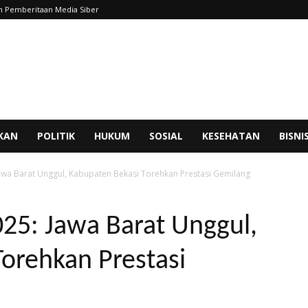
 Pemberitaan Media Siber
IKAN
POLITIK
HUKUM
SOSIAL
KESEHATAN
BISNI
awa Barat Unggul, Kabupaten Bekasi Torehkan Prestasi Gemilang
25: Jawa Barat Unggul,
orehkan Prestasi