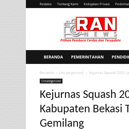
Redaksi
Tentang Kami
Kebijakan Privasi
Pedoman
Ran
News
BERANDA
PEMERINTAHAN
PENDID
Beranda
Uncategorized
Kejurnas Squash 2025: J
Uncategorized
Kejurnas Squash 20
Kabupaten Bekasi T
Gemilang