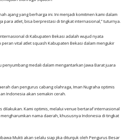
mah ajang yang berharga ini. Ini menjadi komitmen kami dalam
ara atlet, bisa berprestasi di tingkat internasional,” tuturnya.
ternasional di Kabupaten Bekasi adalah wujud nyata
peran vital atlet squash Kabupaten Bekasi dalam mengukir
atu penyumbang medali dalam mengantarkan Jawa Barat juara
aerah dan pengurus cabang olahraga, Iman Nugraha optimis
an Indonesia akan semakin cerah.
ilakukan. Kami optimis, melalui venue bertaraf internasional
at mengharumkan nama daerah, khususnya Indonesia di tingkat
a Mukti akan selalu siap jika ditunjuk oleh Pengurus Besar