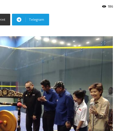
186
rint
Telegram