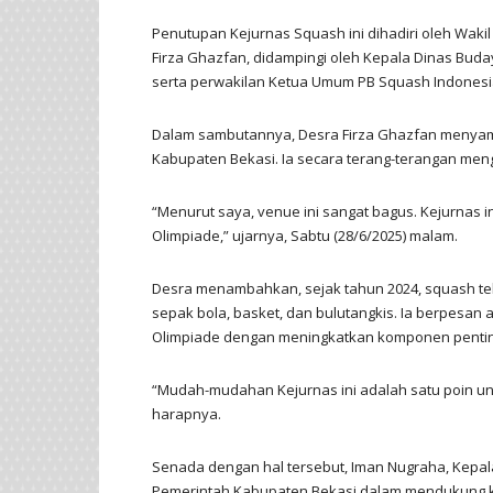
Penutupan Kejurnas Squash ini dihadiri oleh Wakil
Firza Ghazfan, didampingi oleh Kepala Dinas Bud
serta perwakilan Ketua Umum PB Squash Indonesi
Dalam sambutannya, Desra Firza Ghazfan menyamp
Kabupaten Bekasi. Ia secara terang-terangan meng
“Menurut saya, venue ini sangat bagus. Kejurnas ini
Olimpiade,” ujarnya, Sabtu (28/6/2025) malam.
Desra menambahkan, sejak tahun 2024, squash tel
sepak bola, basket, dan bulutangkis. Ia berpesan
Olimpiade dengan meningkatkan komponen penting s
“Mudah-mudahan Kejurnas ini adalah satu poin untu
harapnya.
Senada dengan hal tersebut, Iman Nugraha, Kep
Pemerintah Kabupaten Bekasi dalam mendukung 