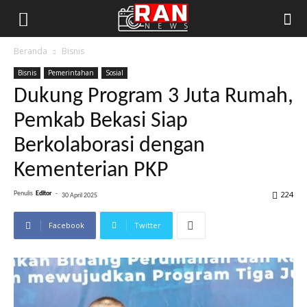
Beranda
Bisnis
Bisnis
Pemerintahan
Sosial
Dukung Program 3 Juta Rumah,
Pemkab Bekasi Siap
Berkolaborasi dengan
Kementerian PKP
224
Penulis
Editor
-
30 April 2025
Facebook
Twitter