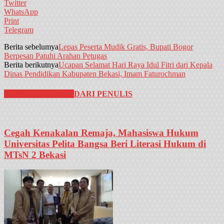
Twitter
WhatsApp
Print
Telegram
Berita sebelumya
Lepas Peserta Mudik Gratis, Bupati Bogor
Berpesan Patuhi Arahan Petugas
Berita berikutnya
Ucapan Selamat Hari Raya Idul Fitri dari Kepala
Dinas Pendidikan Kabupaten Bekasi, Imam Faturochman
BERITA TERKAIT
DARI PENULIS
Cegah Kenakalan Remaja, Mahasiswa Hukum
Universitas Pelita Bangsa Beri Literasi Hukum di
MTsN 2 Bekasi