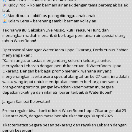
Kiddy Pool – kolam bermain air anak dengan tema perompak bajak
laut.
Mandi busa – aktifitas paling ditunggu anak anak
Kolam Ceria – berenang sambil bermain volley air.
Tak hanya itu! Saksikan Live Music, ikuti Treasure Hunt, dan
menangkan hadiah menarik di berbagai permainan air spesial ulang
tahun WaterBoom!
Operasional Manager WaterBoom Lippo Cikarang, Ferdy Yunus Zahier
menyampaikan :
“Kami sangat antusias mengundang seluruh keluarga, untuk
merayakan Lebaran dengan penuh keseruan di WaterBoom Lippo
Cikarang. Dengan berbagai promo menarik, wahana air yang
menyenangkan, serta acara spesial ulang tahun ke-27 kami, ini adalah
waktu yang tepat untuk menciptakan momen berharga bersama
orang-orang tercinta. Jangan lewatkan kesempatan ini, segera
dapatkan tiketnya dan nikmati liburan terbaik di WaterBoom!”
Jangan Sampai Kelewatan!
Promo reguler bisa dibeli di loket WaterBoom Lippo Cikarang mulai 23 –
29 Maret 2025, dengan masa berlaku tiket hingga 30 April 2025.
Tiket terbatas! Segera pesan sekarang dan rayakan Lebaran dengan
penuh keseruan!