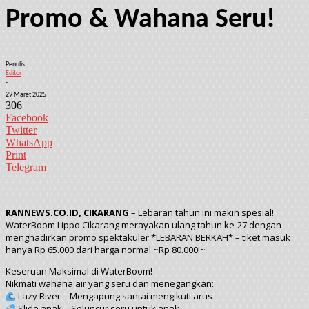
Promo & Wahana Seru!
Penulis
Editor
-
29 Maret 2025
306
Facebook
Twitter
WhatsApp
Print
Telegram
RANNEWS.CO.ID, CIKARANG
– Lebaran tahun ini makin spesial!
WaterBoom Lippo Cikarang merayakan ulang tahun ke-27 dengan
menghadirkan promo spektakuler *LEBARAN BERKAH* – tiket masuk
hanya Rp 65.000 dari harga normal ~Rp 80.000!~
Keseruan Maksimal di WaterBoom!
Nikmati wahana air yang seru dan menegangkan:
Lazy River – Mengapung santai mengikuti arus
Slide anak – Seluncur seru untuk anak