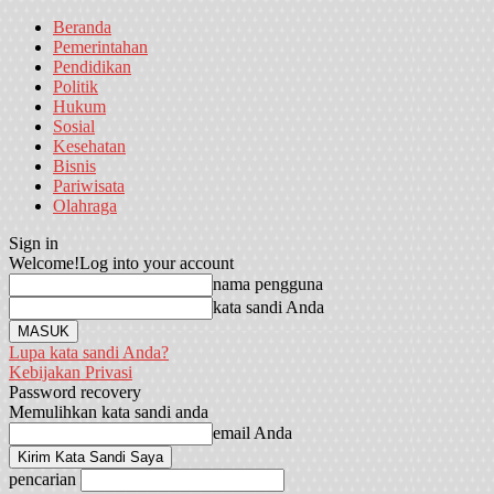
Beranda
Pemerintahan
Pendidikan
Politik
Hukum
Sosial
Kesehatan
Bisnis
Pariwisata
Olahraga
Sign in
Welcome!
Log into your account
nama pengguna
kata sandi Anda
Lupa kata sandi Anda?
Kebijakan Privasi
Password recovery
Memulihkan kata sandi anda
email Anda
pencarian