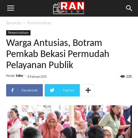
Beranda
Pemerintahan
Pemerintahan
Warga Antusias, Botram
Pemkab Bekasi Permudah
Pelayanan Publik
220
Penulis
Editor
-
8 Februari 2025
Facebook
Twitter