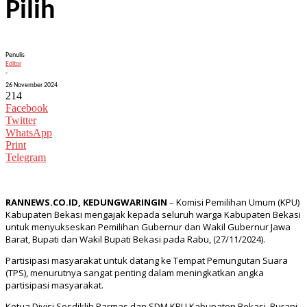
Pilih
Penulis
Editor
-
26 November 2024
214
Facebook
Twitter
WhatsApp
Print
Telegram
RANNEWS.CO.ID, KEDUNGWARINGIN
– Komisi Pemilihan Umum (KPU)
Kabupaten Bekasi mengajak kepada seluruh warga Kabupaten Bekasi
untuk menyukseskan Pemilihan Gubernur dan Wakil Gubernur Jawa
Barat, Bupati dan Wakil Bupati Bekasi pada Rabu, (27/11/2024).
Partisipasi masyarakat untuk datang ke Tempat Pemungutan Suara
(TPS), menurutnya sangat penting dalam meningkatkan angka
partisipasi masyarakat.
Ketua Divisi Sosdiklih Parmas dan SDM KPU Kabupaten Bekasi, Burani