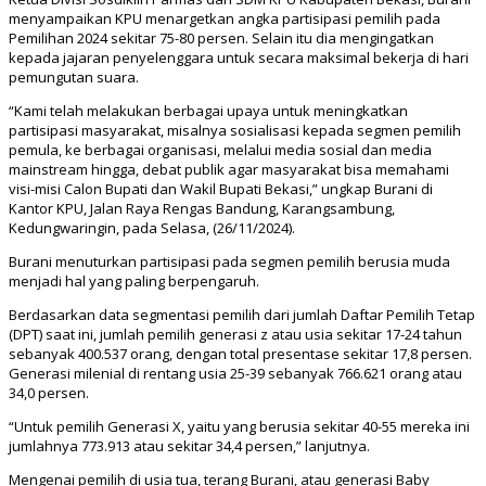
menyampaikan KPU menargetkan angka partisipasi pemilih pada
Pemilihan 2024 sekitar 75-80 persen. Selain itu dia mengingatkan
kepada jajaran penyelenggara untuk secara maksimal bekerja di hari
pemungutan suara.
“Kami telah melakukan berbagai upaya untuk meningkatkan
partisipasi masyarakat, misalnya sosialisasi kepada segmen pemilih
pemula, ke berbagai organisasi, melalui media sosial dan media
mainstream hingga, debat publik agar masyarakat bisa memahami
visi-misi Calon Bupati dan Wakil Bupati Bekasi,” ungkap Burani di
Kantor KPU, Jalan Raya Rengas Bandung, Karangsambung,
Kedungwaringin, pada Selasa, (26/11/2024).
Burani menuturkan partisipasi pada segmen pemilih berusia muda
menjadi hal yang paling berpengaruh.
Berdasarkan data segmentasi pemilih dari jumlah Daftar Pemilih Tetap
(DPT) saat ini, jumlah pemilih generasi z atau usia sekitar 17-24 tahun
sebanyak 400.537 orang, dengan total presentase sekitar 17,8 persen.
Generasi milenial di rentang usia 25-39 sebanyak 766.621 orang atau
34,0 persen.
“Untuk pemilih Generasi X, yaitu yang berusia sekitar 40-55 mereka ini
jumlahnya 773.913 atau sekitar 34,4 persen,” lanjutnya.
Mengenai pemilih di usia tua, terang Burani, atau generasi Baby