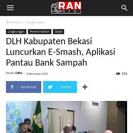
Beranda
Lingkungan
Lingkungan
Pemerintahan
Sosial
DLH Kabupaten Bekasi
Luncurkan E-Smash, Aplikasi
Pantau Bank Sampah
336
Penulis
Editor
-
8 November 2024
Facebook
Twitter