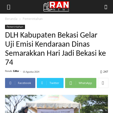
Beranda
Pemerintahan
Pemerintahan
DLH Kabupaten Bekasi Gelar
Uji Emisi Kendaraan Dinas
Semarakkan Hari Jadi Bekasi ke
74
247
Penulis
Editor
-
15 Agustus 2024
Facebook
Twitter
WhatsApp