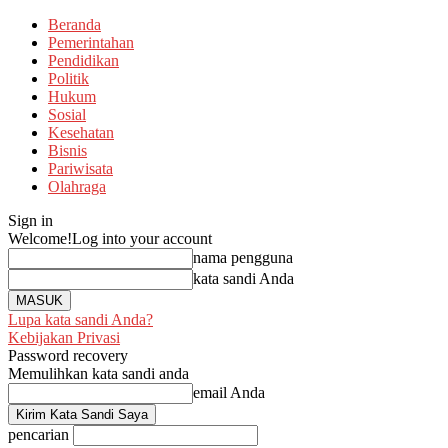
Beranda
Pemerintahan
Pendidikan
Politik
Hukum
Sosial
Kesehatan
Bisnis
Pariwisata
Olahraga
Sign in
Welcome!
Log into your account
nama pengguna
kata sandi Anda
Lupa kata sandi Anda?
Kebijakan Privasi
Password recovery
Memulihkan kata sandi anda
email Anda
pencarian