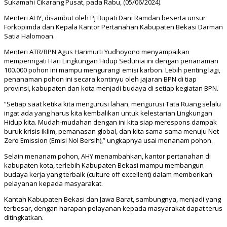
Sukamahi Cikarang Pusat, pada Rabu, (05/06/2024).
Menteri AHY, disambut oleh Pj Bupati Dani Ramdan beserta unsur
Forkopimda dan Kepala Kantor Pertanahan Kabupaten Bekasi Darman
Satia Halomoan.
Menteri ATR/BPN Agus Harimurti Yudhoyono menyampaikan
memperingati Hari Lingkungan Hidup Sedunia ini dengan penanaman
100.000 pohon ini mampu mengurangi emisi karbon. Lebih penting lagi,
penanaman pohon ini secara kontinyu oleh jajaran BPN di tiap
provinsi, kabupaten dan kota menjadi budaya di setiap kegiatan BPN.
“Setiap saat ketika kita mengurusi lahan, mengurusi Tata Ruang selalu
ingat ada yang harus kita kembalikan untuk kelestarian Lingkungan
Hidup kita. Mudah-mudahan dengan ini kita siap merespons dampak
buruk krisis iklim, pemanasan global, dan kita sama-sama menuju Net
Zero Emission (Emisi Nol Bersih),” ungkapnya usai menanam pohon.
Selain menanam pohon, AHY menambahkan, kantor pertanahan di
kabupaten kota, terlebih Kabupaten Bekasi mampu membangun
budaya kerja yang terbaik (culture off excellent) dalam memberikan
pelayanan kepada masyarakat.
Kantah Kabupaten Bekasi dan Jawa Barat, sambungnya, menjadi yang
terbesar, dengan harapan pelayanan kepada masyarakat dapat terus
ditingkatkan.