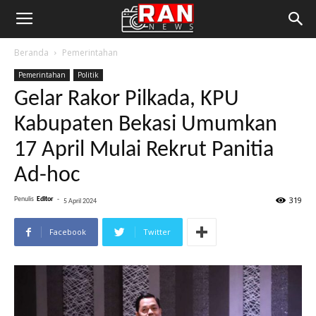
Beranda
Pemerintahan
Pemerintahan
Politik
Gelar Rakor Pilkada, KPU
Kabupaten Bekasi Umumkan
17 April Mulai Rekrut Panitia
Ad-hoc
319
Penulis
Editor
-
5 April 2024
Facebook
Twitter