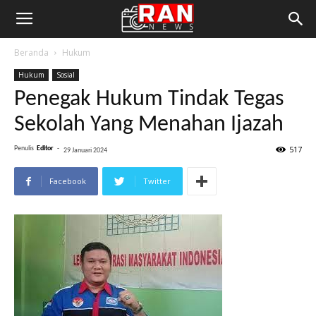
Beranda
Hukum
Hukum
Sosial
Penegak Hukum Tindak Tegas
Sekolah Yang Menahan Ijazah
517
Penulis
Editor
-
29 Januari 2024
Facebook
Twitter