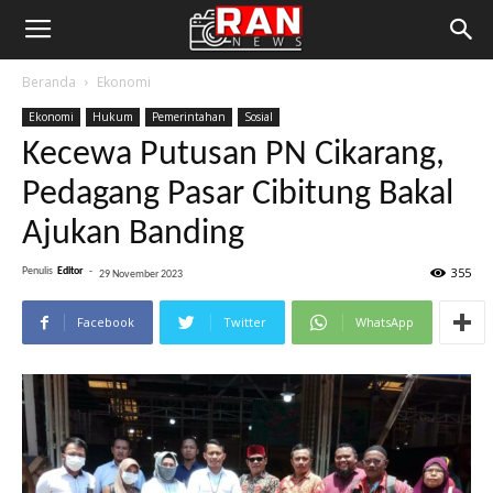
Beranda
Ekonomi
Ekonomi
Hukum
Pemerintahan
Sosial
Kecewa Putusan PN Cikarang,
Pedagang Pasar Cibitung Bakal
Ajukan Banding
355
Penulis
Editor
-
29 November 2023
Facebook
Twitter
WhatsApp