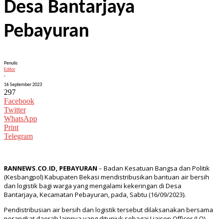
Desa Bantarjaya
Pebayuran
Penulis
Editor
-
16 September 2023
297
Facebook
Twitter
WhatsApp
Print
Telegram
RANNEWS.CO.ID, PEBAYURAN
– Badan Kesatuan Bangsa dan Politik
(Kesbangpol) Kabupaten Bekasi mendistribusikan bantuan air bersih
dan logistik bagi warga yang mengalami kekeringan di Desa
Bantarjaya, Kecamatan Pebayuran, pada, Sabtu (16/09/2023).
Pendistribusian air bersih dan logistik tersebut dilaksanakan bersama
perangkat daerah lainnya yang ditunjuk sebagai Liaison Officer (LO)