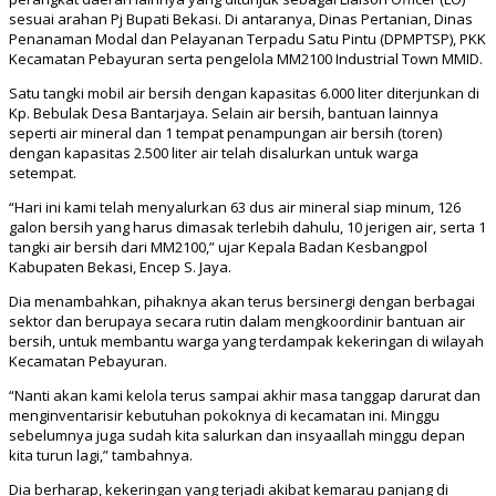
sesuai arahan Pj Bupati Bekasi. Di antaranya, Dinas Pertanian, Dinas
Penanaman Modal dan Pelayanan Terpadu Satu Pintu (DPMPTSP), PKK
Kecamatan Pebayuran serta pengelola MM2100 Industrial Town MMID.
Satu tangki mobil air bersih dengan kapasitas 6.000 liter diterjunkan di
Kp. Bebulak Desa Bantarjaya. Selain air bersih, bantuan lainnya
seperti air mineral dan 1 tempat penampungan air bersih (toren)
dengan kapasitas 2.500 liter air telah disalurkan untuk warga
setempat.
“Hari ini kami telah menyalurkan 63 dus air mineral siap minum, 126
galon bersih yang harus dimasak terlebih dahulu, 10 jerigen air, serta 1
tangki air bersih dari MM2100,” ujar Kepala Badan Kesbangpol
Kabupaten Bekasi, Encep S. Jaya.
Dia menambahkan, pihaknya akan terus bersinergi dengan berbagai
sektor dan berupaya secara rutin dalam mengkoordinir bantuan air
bersih, untuk membantu warga yang terdampak kekeringan di wilayah
Kecamatan Pebayuran.
“Nanti akan kami kelola terus sampai akhir masa tanggap darurat dan
menginventarisir kebutuhan pokoknya di kecamatan ini. Minggu
sebelumnya juga sudah kita salurkan dan insyaallah minggu depan
kita turun lagi,” tambahnya.
Dia berharap, kekeringan yang terjadi akibat kemarau panjang di