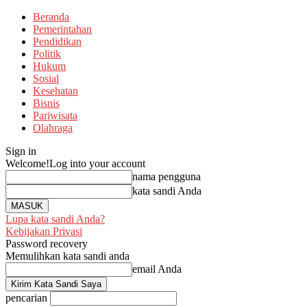
Beranda
Pemerintahan
Pendidikan
Politik
Hukum
Sosial
Kesehatan
Bisnis
Pariwisata
Olahraga
Sign in
Welcome!
Log into your account
nama pengguna
kata sandi Anda
Lupa kata sandi Anda?
Kebijakan Privasi
Password recovery
Memulihkan kata sandi anda
email Anda
pencarian