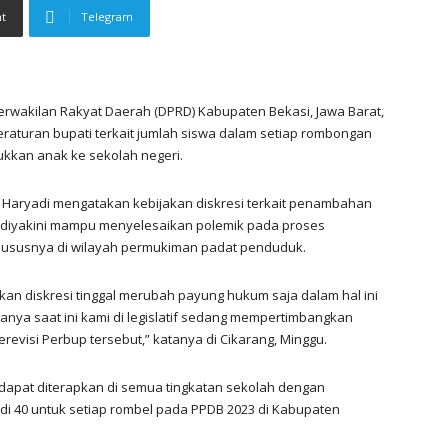
nt
Telegram
rwakilan Rakyat Daerah (DPRD) Kabupaten Bekasi, Jawa Barat,
raturan bupati terkait jumlah siswa dalam setiap rombongan
kkan anak ke sekolah negeri.
i Haryadi mengatakan kebijakan diskresi terkait penambahan
l) diyakini mampu menyelesaikan polemik pada proses
 khususnya di wilayah permukiman padat penduduk.
an diskresi tinggal merubah payung hukum saja dalam hal ini
anya saat ini kami di legislatif sedang mempertimbangkan
visi Perbup tersebut,” katanya di Cikarang, Minggu.
 dapat diterapkan di semua tingkatan sekolah dengan
i 40 untuk setiap rombel pada PPDB 2023 di Kabupaten