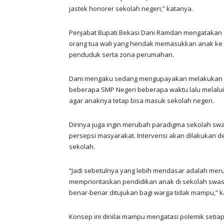
jastek honorer sekolah negeri,” katanya.
Penjabat Bupati Bekasi Dani Ramdan mengatakan 
orang tua wali yang hendak memasukkan anak ke s
penduduk serta zona perumahan.
Dani mengaku sedang mengupayakan melakukan up
beberapa SMP Negeri beberapa waktu lalu melalu
agar anaknya tetap bisa masuk sekolah negeri.
Dirinya juga ingin merubah paradigma sekolah sw
persepsi masyarakat. Intervensi akan dilakukan
sekolah.
“Jadi sebetulnya yang lebih mendasar adalah merub
memprioritaskan pendidikan anak di sekolah swa
benar-benar ditujukan bagi warga tidak mampu,” k
Konsep ini dinilai mampu mengatasi polemik setia