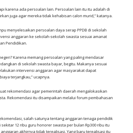
i karena ada persoalan lain. Persoalan lain itu itu adalah di
irkan juga agar mereka tidak kehabisan calon murid,” katanya.
pu menyelesaikan persoalan daya serap PPDB di sekolah
tervensi anggaran ke sekolah-sekolah swasta sesuai amanat
an Pendidikan.
negeri? Karena memang persoalan yang paling mendasar
sedangkan di sekolah swasta bayar, begitu. Makanya sesuai
elakukan intervensi anggaran agar masyarakat dapat
iaya terjangkau,” ucapnya.
buat rekomendasi agar pemerintah daerah mengalokasikan
asta. Rekomendasi itu disampaikan melalui forum pembahasan
ekomendasi, salah satunya tentang anggaran tenaga pendidik
 sekitar 12 ribu guru honorer swasta per bulan Rp300 ribu itu
anggaran akhirnya tidak terealisasi. Yang baru terealisasi itu