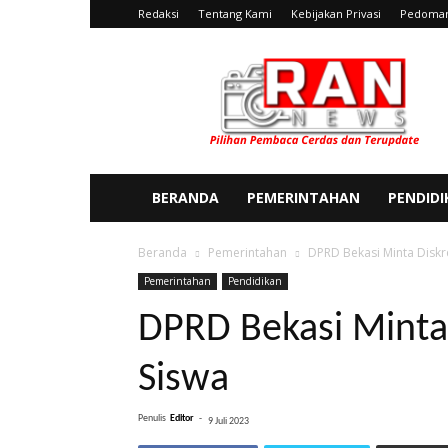
Redaksi
Tentang Kami
Kebijakan Privasi
Pedoman
Ran
News
BERANDA
PEMERINTAHAN
PENDID
Beranda
Pemerintahan
DPRD Bekasi Minta Diskr
Pemerintahan
Pendidikan
DPRD Bekasi Minta
Siswa
Penulis
Editor
-
9 Juli 2023