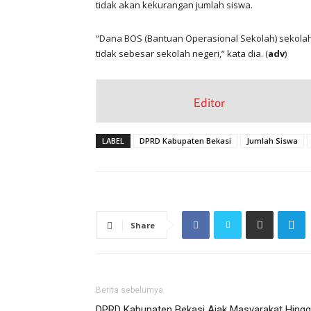
tidak akan kekurangan jumlah siswa.
“Dana BOS (Bantuan Operasional Sekolah) sekolah s
tidak sebesar sekolah negeri,” kata dia. (
adv
)
Editor
LABEL
DPRD Kabupaten Bekasi
Jumlah Siswa
Share
Berita sebelumya
DPRD Kabupaten Bekasi Ajak Masyarakat Hing