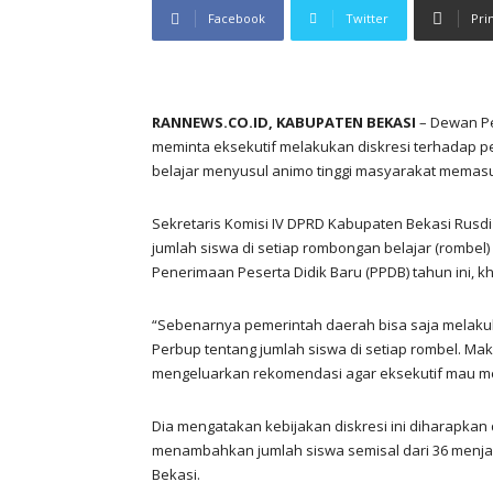
Facebook
Twitter
Pri
RANNEWS.CO.ID, KABUPATEN BEKASI
– Dewan Pe
meminta eksekutif melakukan diskresi terhadap pe
belajar menyusul animo tinggi masyarakat memasu
Sekretaris Komisi IV DPRD Kabupaten Bekasi Rusd
jumlah siswa di setiap rombongan belajar (rombe
Penerimaan Peserta Didik Baru (PPDB) tahun ini,
“Sebenarnya pemerintah daerah bisa saja melakuk
Perbup tentang jumlah siswa di setiap rombel. Mak
mengeluarkan rekomendasi agar eksekutif mau mere
Dia mengatakan kebijakan diskresi ini diharapkan
menambahkan jumlah siswa semisal dari 36 menjad
Bekasi.