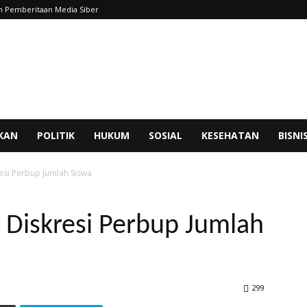
 Pemberitaan Media Siber
IKAN
POLITIK
HUKUM
SOSIAL
KESEHATAN
BISNI
esi Perbup Jumlah Siswa
 Diskresi Perbup Jumlah
299