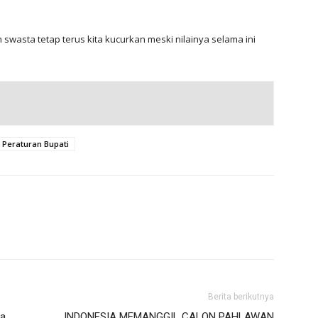
wasta tetap terus kita kucurkan meski nilainya selama ini
Peraturan Bupati
Berita berikutnya
ga
INDONESIA MEMANGGIL CALON PAHLAWAN