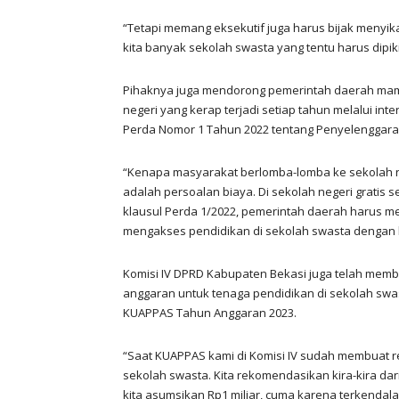
“Tetapi memang eksekutif juga harus bijak menyikap
kita banyak sekolah swasta yang tentu harus dipik
Pihaknya juga mendorong pemerintah daerah mam
negeri yang kerap terjadi setiap tahun melalui in
Perda Nomor 1 Tahun 2022 tentang Penyelenggara
“Kenapa masyarakat berlomba-lomba ke sekolah 
adalah persoalan biaya. Di sekolah negeri gratis 
klausul Perda 1/2022, pemerintah daerah harus m
mengakses pendidikan di sekolah swasta dengan b
Komisi IV DPRD Kabupaten Bekasi juga telah mem
anggaran untuk tenaga pendidikan di sekolah sw
KUAPPAS Tahun Anggaran 2023.
“Saat KUAPPAS kami di Komisi IV sudah membuat r
sekolah swasta. Kita rekomendasikan kira-kira dari
kita asumsikan Rp1 miliar, cuma karena terkendala 