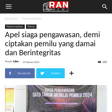
Beranda
Pemerintahan
Pemerintahan
Politik
Apel siaga pengawasan, demi
ciptakan pemilu yang damai
dan Berintegritas
267
Penulis
Editor
-
15 Februari 2023
Facebook
Twitter