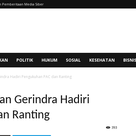
 Pemberitaan Media Siber
IKAN
POLITIK
HUKUM
SOSIAL
KESEHATAN
BISNI
indra Hadiri Pengukuhan PAC dan Ranting
an Gerindra Hadiri
n Ranting
393