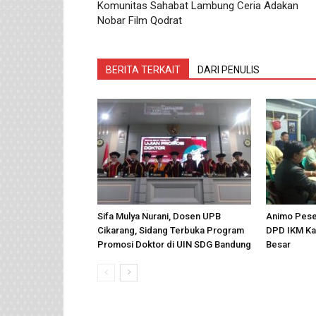
Komunitas Sahabat Lambung Ceria Adakan
Nobar Film Qodrat
BERITA TERKAIT
DARI PENULIS
Sifa Mulya Nurani, Dosen UPB
Animo Pese
Cikarang, Sidang Terbuka Program
DPD IKM Ka
Promosi Doktor di UIN SDG Bandung
Besar