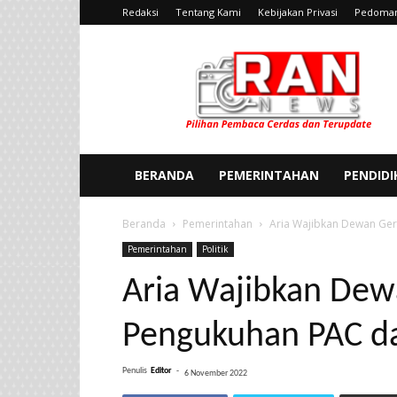
Redaksi
Tentang Kami
Kebijakan Privasi
Pedoman
Ran
News
BERANDA
PEMERINTAHAN
PENDID
Beranda
Pemerintahan
Aria Wajibkan Dewan Ger
Pemerintahan
Politik
Aria Wajibkan Dew
Pengukuhan PAC da
Penulis
Editor
-
6 November 2022