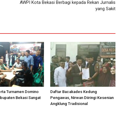
AWPI Kota Bekasi Berbagi kepada Rekan Jurnalis
yang Sakit
rta Turnamen Domino
Daftar Bacakades Kedung
bupaten Bekasi Sangat
Pengawas, Nirwan Diiringi Kesenian
Angklung Tradisional