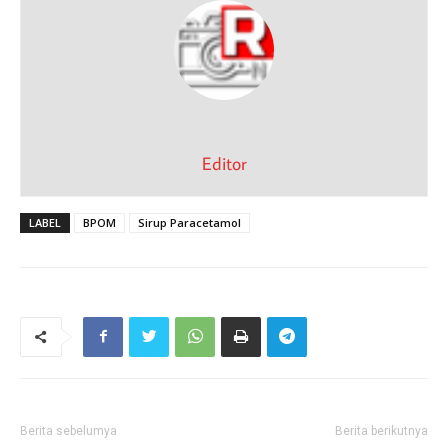
Editor
LABEL
BPOM
Sirup Paracetamol
Berita sebelumya
Berita berikutnya