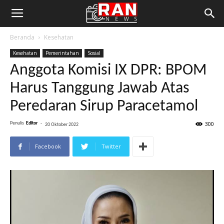
Beranda
Kesehatan
Kesehatan
Pemerintahan
Sosial
Anggota Komisi IX DPR: BPOM
Harus Tanggung Jawab Atas
Peredaran Sirup Paracetamol
300
Penulis
Editor
-
20 Oktober 2022
Facebook
Twitter