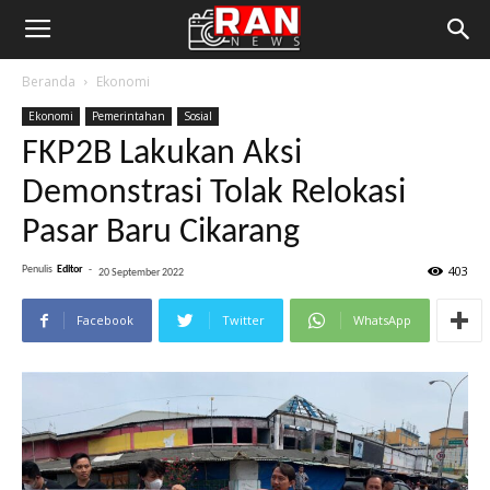
Beranda
Ekonomi
Ekonomi
Pemerintahan
Sosial
FKP2B Lakukan Aksi
Demonstrasi Tolak Relokasi
Pasar Baru Cikarang
403
Penulis
Editor
-
20 September 2022
Facebook
Twitter
WhatsApp