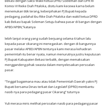
Bekasi dengan saksi Wakil Ketua DPRD Soeleman dan DPR RI
Komisi VI Rieke Diah Pitaloka, disitu kami kecewa karna belum
menemukan titik terang, keberpihakan PJ Bupati kepada
pedagang, padahal ibu Rike Diah Pitaloka dan wakil ketua DPRD
kab Bekasi bapak Soleman Setuju bahwa pasar di bangun dengan
APBD/APBN,”katanya
lebih lanjut orang yang sudah berjuang selama 6 tahun lalu
kepada pasar cikarang ini menegaskan. dengan di bangunnya
pasar melalui APBD/APBN tentunya kami merasa kehadiran
pemerintah itu benar nyata, namun menurutnya justru keputusan
PJ Bupati Kabupaten Bekasi terbalik, dengan memaksakan
menggandeng pihak swasta dalam menyelesaikan persoalan
pasar.
“Tinggal bagaimana mau atau tidak Pemerintah Daerah yakni PJ
Bupati bersama Dinas terkait dan Legislatif (DPRD) membantu
nasib nya para pedagang pasar Cikarang” tuturnya
Yuli merasa miris melihat persoalan nasib para pedagang pasar