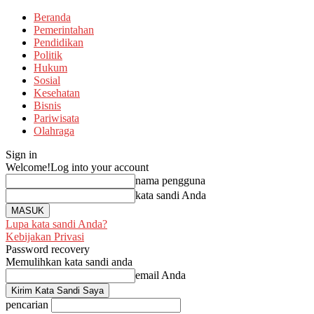
Beranda
Pemerintahan
Pendidikan
Politik
Hukum
Sosial
Kesehatan
Bisnis
Pariwisata
Olahraga
Sign in
Welcome!
Log into your account
nama pengguna
kata sandi Anda
Lupa kata sandi Anda?
Kebijakan Privasi
Password recovery
Memulihkan kata sandi anda
email Anda
pencarian