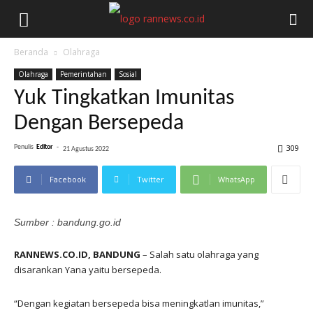
Beranda
Olahraga
Olahraga
Pemerintahan
Sosial
Yuk Tingkatkan Imunitas
Dengan Bersepeda
309
Penulis
Editor
-
21 Agustus 2022
Facebook
Twitter
WhatsApp
Sumber : bandung.go.id
RANNEWS.CO.ID, BANDUNG
– Salah satu olahraga yang
disarankan Yana yaitu bersepeda.
“Dengan kegiatan bersepeda bisa meningkatlan imunitas,”