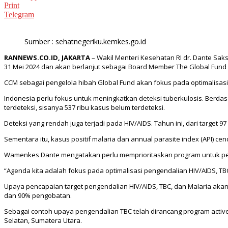
Print
Telegram
Sumber : sehatnegeriku.kemkes.go.id
RANNEWS.CO.ID, JAKARTA
– Wakil Menteri Kesehatan RI dr. Dante Sak
31 Mei 2024 dan akan berlanjut sebagai Board Member The Global Fund
CCM sebagai pengelola hibah Global Fund akan fokus pada optimalisasi 
Indonesia perlu fokus untuk meningkatkan deteksi tuberkulosis. Berdas
terdeteksi, sisanya 537 ribu kasus belum terdeteksi.
Deteksi yang rendah juga terjadi pada HIV/AIDS. Tahun ini, dari target 97
Sementara itu, kasus positif malaria dan annual parasite index (API) cen
Wamenkes Dante mengatakan perlu memprioritaskan program untuk pen
“Agenda kita adalah fokus pada optimalisasi pengendalian HIV/AIDS, TB
Upaya pencapaian target pengendalian HIV/AIDS, TBC, dan Malaria aka
dan 90% pengobatan.
Sebagai contoh upaya pengendalian TBC telah dirancang program active ca
Selatan, Sumatera Utara.