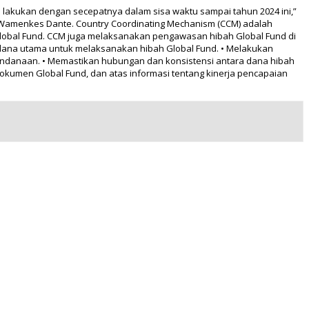
a lakukan dengan secepatnya dalam sisa waktu sampai tahun 2024 ini,”
h Wamenkes Dante. Country Coordinating Mechanism (CCM) adalah
 Global Fund. CCM juga melaksanakan pengawasan hibah Global Fund di
a dana utama untuk melaksanakan hibah Global Fund. • Melakukan
ndanaan. • Memastikan hubungan dan konsistensi antara dana hibah
kumen Global Fund, dan atas informasi tentang kinerja pencapaian