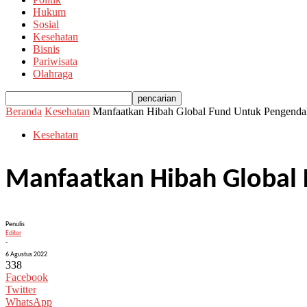
Hukum
Sosial
Kesehatan
Bisnis
Pariwisata
Olahraga
Beranda
Kesehatan
Manfaatkan Hibah Global Fund Untuk Pengenda
Kesehatan
Manfaatkan Hibah Global 
Penulis
Editor
-
6 Agustus 2022
338
Facebook
Twitter
WhatsApp