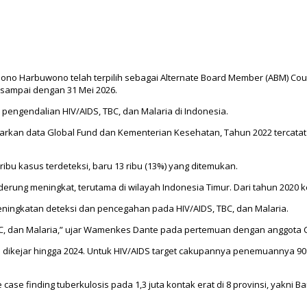
sono Harbuwono telah terpilih sebagai Alternate Board Member (ABM) Coun
 sampai dengan 31 Mei 2026.
pengendalian HIV/AIDS, TBC, dan Malaria di Indonesia.
arkan data Global Fund dan Kementerian Kesehatan, Tahun 2022 tercatat 
 ribu kasus terdeteksi, baru 13 ribu (13%) yang ditemukan.
derung meningkat, terutama di wilayah Indonesia Timur. Dari tahun 2020 ke
ingkatan deteksi dan pencegahan pada HIV/AIDS, TBC, dan Malaria.
C, dan Malaria,” ujar Wamenkes Dante pada pertemuan dengan anggota CCM
n dikejar hingga 2024. Untuk HIV/AIDS target cakupannya penemuannya 
se finding tuberkulosis pada 1,3 juta kontak erat di 8 provinsi, yakni Ban