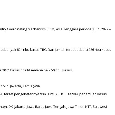
try Coordinating Mechanism (CCM) Asia Tenggara periode 1 Juni 2022 –
sebanyak 824 ribu kasus TBC. Dari jumlah tersebut baru 286 ribu kasus
 2021 kasus positif malaria naik 50 ribu kasus.
 di Jakarta, Kamis (4/8).
90%, target pengobatannya 90%. Untuk TBC juga 90% penemuan kasus
ten, DKI Jakarta, Jawa Barat, Jawa Tengah, Jawa Timur, NTT, Sulawesi