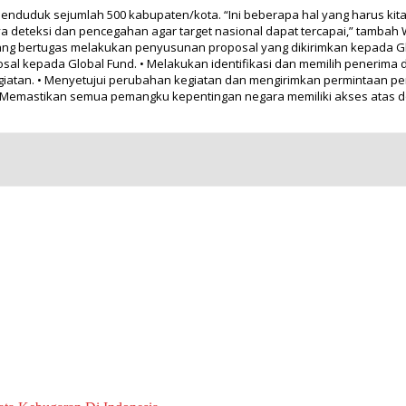
penduduk sejumlah 500 kabupaten/kota. “Ini beberapa hal yang harus kit
a deteksi dan pencegahan agar target nasional dapat tercapai,” tamba
l, yang bertugas melakukan penyusunan proposal yang dikirimkan kepada
osal kepada Global Fund. • Melakukan identifikasi dan memilih penerim
iatan. • Menyetujui perubahan kegiatan dan mengirimkan permintaan pe
 Memastikan semua pemangku kepentingan negara memiliki akses atas do