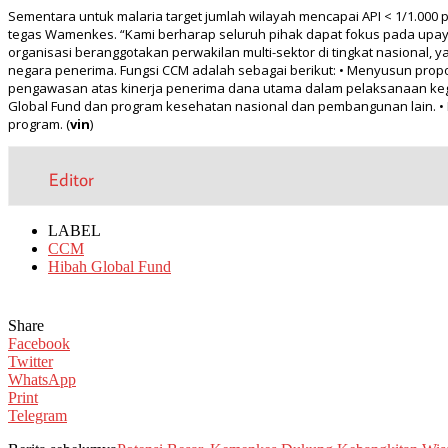
Sementara untuk malaria target jumlah wilayah mencapai API < 1/1.000 
tegas Wamenkes. “Kami berharap seluruh pihak dapat fokus pada upay
organisasi beranggotakan perwakilan multi-sektor di tingkat nasiona
negara penerima. Fungsi CCM adalah sebagai berikut: • Menyusun prop
pengawasan atas kinerja penerima dana utama dalam pelaksanaan keg
Global Fund dan program kesehatan nasional dan pembangunan lain. •
program. (
vin
)
Editor
LABEL
CCM
Hibah Global Fund
Share
Facebook
Twitter
WhatsApp
Print
Telegram