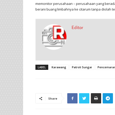
memonitor perusahaan – perusahaan yang berada 
berani buang limbahnya ke citarum tanpa diolah ter
Editor
LABEL
Karawang
Patroli Sungai
Pencemara
Share