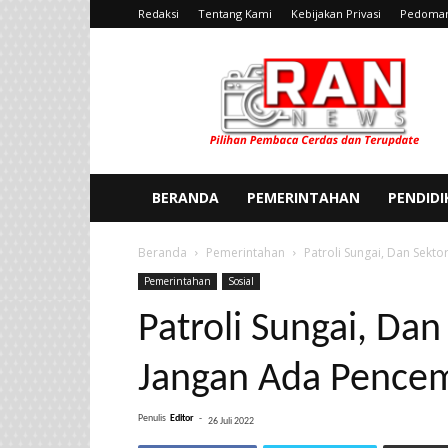
Redaksi
Tentang Kami
Kebijakan Privasi
Pedoman
Ran
News
BERANDA
PEMERINTAHAN
PENDID
Beranda
Pemerintahan
Patroli Sungai, Dan Sekt
Pemerintahan
Sosial
Patroli Sungai, Dan
Jangan Ada Pence
Penulis
Editor
-
26 Juli 2022