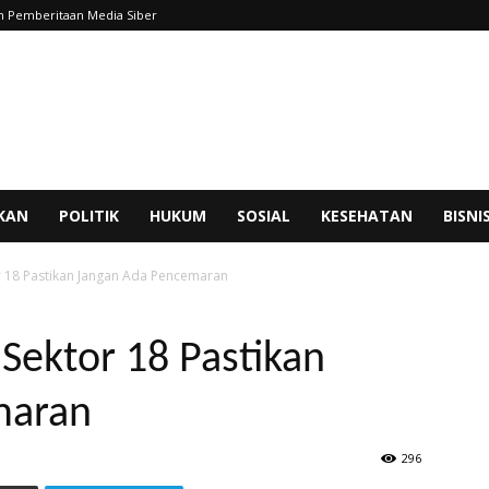
 Pemberitaan Media Siber
IKAN
POLITIK
HUKUM
SOSIAL
KESEHATAN
BISNI
or 18 Pastikan Jangan Ada Pencemaran
 Sektor 18 Pastikan
maran
296