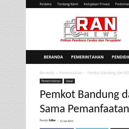
Redaksi
Tentang Kami
Kebijakan Privasi
Pedoman
Ran
News
BERANDA
PEMERINTAHAN
PENDID
Beranda
Pemerintahan
Pemkot Bandung dan BSSN
Pemerintahan
Sosial
Pemkot Bandung da
Sama Pemanfaatan S
Penulis
Editor
-
21 Juli 2022