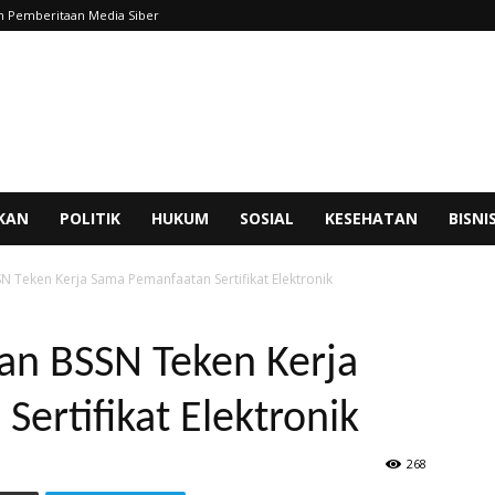
 Pemberitaan Media Siber
IKAN
POLITIK
HUKUM
SOSIAL
KESEHATAN
BISNI
 Teken Kerja Sama Pemanfaatan Sertifikat Elektronik
n BSSN Teken Kerja
ertifikat Elektronik
268