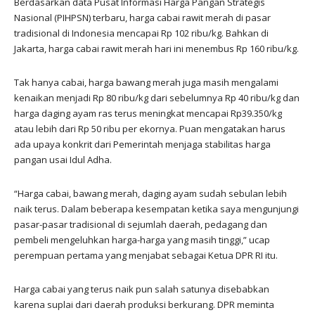
Berdasarkan data Pusat Informasi Harga Pangan Strategis
Nasional (PIHPSN) terbaru, harga cabai rawit merah di pasar
tradisional di Indonesia mencapai Rp 102 ribu/kg. Bahkan di
Jakarta, harga cabai rawit merah hari ini menembus Rp 160 ribu/kg.
Tak hanya cabai, harga bawang merah juga masih mengalami
kenaikan menjadi Rp 80 ribu/kg dari sebelumnya Rp 40 ribu/kg dan
harga daging ayam ras terus meningkat mencapai Rp39.350/kg
atau lebih dari Rp 50 ribu per ekornya. Puan mengatakan harus
ada upaya konkrit dari Pemerintah menjaga stabilitas harga
pangan usai Idul Adha.
“Harga cabai, bawang merah, daging ayam sudah sebulan lebih
naik terus. Dalam beberapa kesempatan ketika saya mengunjungi
pasar-pasar tradisional di sejumlah daerah, pedagang dan
pembeli mengeluhkan harga-harga yang masih tinggi,” ucap
perempuan pertama yang menjabat sebagai Ketua DPR RI itu.
Harga cabai yang terus naik pun salah satunya disebabkan
karena suplai dari daerah produksi berkurang. DPR meminta