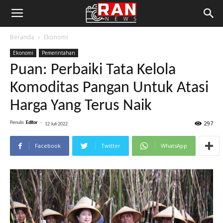
Beranda
Ekonomi
Ekonomi
Pemerintahan
Puan: Perbaiki Tata Kelola
Komoditas Pangan Untuk Atasi
Harga Yang Terus Naik
297
Penulis
Editor
-
12 Juli 2022
Facebook
Twitter
WhatsApp