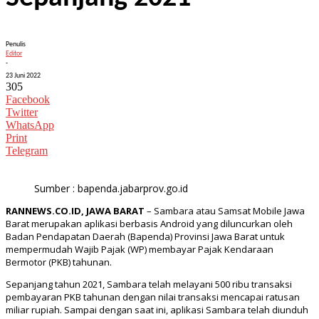
Penulis
Editor
-
23 Juni 2022
305
Facebook
Twitter
WhatsApp
Print
Telegram
Sumber : bapenda.jabarprov.go.id
RANNEWS.CO.ID, JAWA BARAT
– Sambara atau Samsat Mobile Jawa
Barat merupakan aplikasi berbasis Android yang diluncurkan oleh
Badan Pendapatan Daerah (Bapenda) Provinsi Jawa Barat untuk
mempermudah Wajib Pajak (WP) membayar Pajak Kendaraan
Bermotor (PKB) tahunan.
Sepanjang tahun 2021, Sambara telah melayani 500 ribu transaksi
pembayaran PKB tahunan dengan nilai transaksi mencapai ratusan
miliar rupiah. Sampai dengan saat ini, aplikasi Sambara telah diunduh