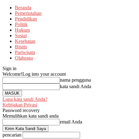
Beranda
Pemerintahan
Pendidikan
Politik
Hukum
Sosial
Kesehatan
Bisnis
Pariwisata
Olahraga
Sign in
Welcome!
Log into your account
nama pengguna
kata sandi Anda
Lupa kata sandi Anda?
Kebijakan Privasi
Password recovery
Memulihkan kata sandi anda
email Anda
pencarian