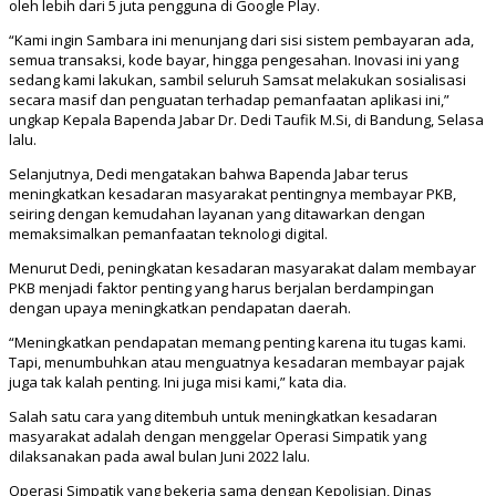
oleh lebih dari 5 juta pengguna di Google Play.
“Kami ingin Sambara ini menunjang dari sisi sistem pembayaran ada,
semua transaksi, kode bayar, hingga pengesahan. Inovasi ini yang
sedang kami lakukan, sambil seluruh Samsat melakukan sosialisasi
secara masif dan penguatan terhadap pemanfaatan aplikasi ini,”
ungkap Kepala Bapenda Jabar Dr. Dedi Taufik M.Si, di Bandung, Selasa
lalu.
Selanjutnya, Dedi mengatakan bahwa Bapenda Jabar terus
meningkatkan kesadaran masyarakat pentingnya membayar PKB,
seiring dengan kemudahan layanan yang ditawarkan dengan
memaksimalkan pemanfaatan teknologi digital.
Menurut Dedi, peningkatan kesadaran masyarakat dalam membayar
PKB menjadi faktor penting yang harus berjalan berdampingan
dengan upaya meningkatkan pendapatan daerah.
“Meningkatkan pendapatan memang penting karena itu tugas kami.
Tapi, menumbuhkan atau menguatnya kesadaran membayar pajak
juga tak kalah penting. Ini juga misi kami,” kata dia.
Salah satu cara yang ditembuh untuk meningkatkan kesadaran
masyarakat adalah dengan menggelar Operasi Simpatik yang
dilaksanakan pada awal bulan Juni 2022 lalu.
Operasi Simpatik yang bekerja sama dengan Kepolisian, Dinas