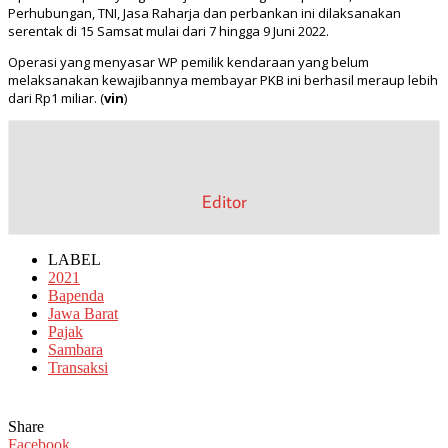
Perhubungan, TNI, Jasa Raharja dan perbankan ini dilaksanakan
serentak di 15 Samsat mulai dari 7 hingga 9 Juni 2022.
Operasi yang menyasar WP pemilik kendaraan yang belum
melaksanakan kewajibannya membayar PKB ini berhasil meraup lebih
dari Rp1 miliar. (
vin
)
Editor
LABEL
2021
Bapenda
Jawa Barat
Pajak
Sambara
Transaksi
Share
Facebook