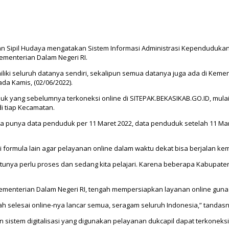
Sipil Hudaya mengatakan Sistem Informasi Administrasi Kependudukan (SI
ementerian Dalam Negeri RI.
liki seluruh datanya sendiri, sekalipun semua datanya juga ada di Kem
da Kamis, (02/06/2022).
uk yang sebelumnya terkoneksi online di SITEPAK.BEKASIKAB.GO.ID, mula
 tiap Kecamatan.
a cuma punya data penduduk per 11 Maret 2022, data penduduk setelah 11 M
formula lain agar pelayanan online dalam waktu dekat bisa berjalan k
entunya perlu proses dan sedang kita pelajari. Karena beberapa Kabupaten
ementerian Dalam Negeri RI, tengah mempersiapkan layanan online guna
h selesai online-nya lancar semua, seragam seluruh Indonesia,” tandasn
 sistem digitalisasi yang digunakan pelayanan dukcapil dapat terkoneksi 