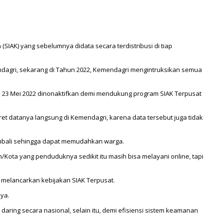
AK) yang sebelumnya didata secara terdistribusi di tiap
endagri, sekarang di Tahun 2022, Kemendagri mengintruksikan semua
i 23 Mei 2022 dinonaktifkan demi mendukung program SIAK Terpusat
aret datanya langsung di Kemendagri, karena data tersebut juga tidak
embali sehingga dapat memudahkan warga.
/Kota yang penduduknya sedikit itu masih bisa melayani online, tapi
 melancarkan kebijakan SIAK Terpusat.
ya.
daring secara nasional, selain itu, demi efisiensi sistem keamanan