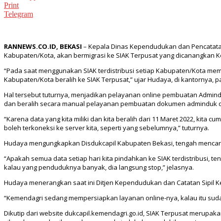
Print
Telegram
RANNEWS.CO.ID, BEKASI
– Kepala Dinas Kependudukan dan Pencatatan 
Kabupaten/Kota, akan bermigrasi ke SIAK Terpusat yang dicanangkan K
“Pada saat menggunakan SIAK terdistribusi setiap Kabupaten/Kota memi
Kabupaten/Kota beralih ke SIAK Terpusat,” ujar Hudaya, di kantornya, pa
Hal tersebut tuturnya, menjadikan pelayanan online pembuatan Admind
dan beralih secara manual pelayanan pembuatan dokumen adminduk di
“Karena data yang kita miliki dan kita beralih dari 11 Maret 2022, kit
boleh terkoneksi ke server kita, seperti yang sebelumnya,” tuturnya.
Hudaya mengungkapkan Disdukcapil Kabupaten Bekasi, tengah mencari 
“Apakah semua data setiap hari kita pindahkan ke SIAK terdistribusi, t
kalau yang penduduknya banyak, dia langsung stop,” jelasnya.
Hudaya menerangkan saat ini Ditjen Kependudukan dan Catatan Sipil K
“Kemendagri sedang mempersiapkan layanan online-nya, kalau itu suda
Dikutip dari website dukcapil.kemendagri.go.id, SIAK Terpusat merupakan