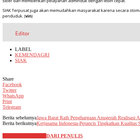
siber dan memberikan pelayanan adminduk dengan lebih cepat.
SIAK Terpusat juga akan memudahkan masyarakat karena secara otoma
penduduk. (
vin
)
Editor
LABEL
KEMENDAGRI
SIAK
Share
Facebook
Twitter
WhatsApp
Print
Telegram
Berita sebelumya
Jawa Barat Raih Penghargaan Anugerah Realisasi
Berita berikutnya
Kerjasama Indonesia-Perancis Tingkatkan Kualitas
BERITA TERKAIT
DARI PENULIS