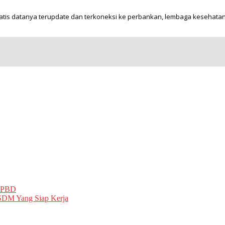
tis datanya terupdate dan terkoneksi ke perbankan, lembaga kesehata
 APBD
 SDM Yang Siap Kerja