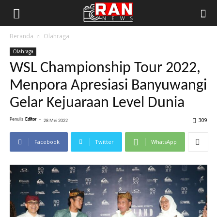
Beranda
Olahraga
Olahraga
WSL Championship Tour 2022,
Menpora Apresiasi Banyuwangi
Gelar Kejuaraan Level Dunia
309
Penulis
Editor
-
28 Mei 2022
Facebook
Twitter
WhatsApp